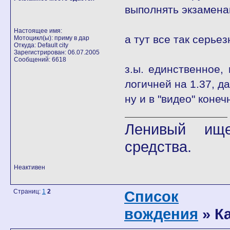
выполнять экзамена
Настоящее имя:
а тут все так серье
Мотоцикл(ы): приму в дар
Откуда: Default city
Зарегистрирован: 06.07.2005
Сообщений: 6618
з.ы. единственное,
логичней на 1.37, д
ну и в "видео" конеч
Ленивый ище
средства.
Неактивен
Страниц:
1
2
Список
вождения
» К