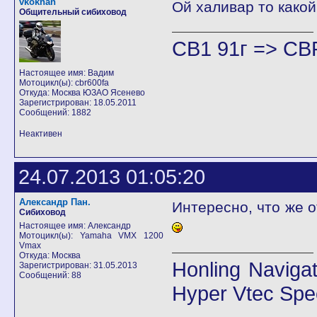
vkokhan
Ой халивар то какой
Общительный сибиховод
CB1 91г => CB
Настоящее имя: Вадим
Мотоцикл(ы): cbr600fa
Откуда: Москва ЮЗАО Ясенево
Зарегистрирован: 18.05.2011
Сообщений: 1882
Неактивен
24.07.2013 01:05:20
Александр Пан.
Интересно, что же о
Сибиховод
Настоящее имя: Александр
Мотоцикл(ы): Yamaha VMX 1200
Vmax
Откуда: Москва
Honling Naviga
Зарегистрирован: 31.05.2013
Сообщений: 88
Hyper Vtec Sp