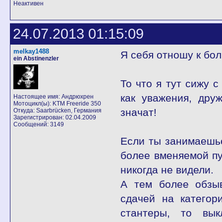
Неактивен
24.07.2013 01:15:09
melkay1488
Я себя отношу к бол
ein Abstinenzler
То что я тут сижу 
как уважения, дру
Настоящее имя: Андрюхрен
Мотоцикл(ы): KTM Freeride 350
значат!
Откуда: Saarbrücken, Германия
Зарегистрирован: 02.04.2009
Сообщений: 3149
Если ты занимаешьс
более вменяемой пу
никогда не видели.
А тем более обзыв
сдачей на категори
стантеры, то вык