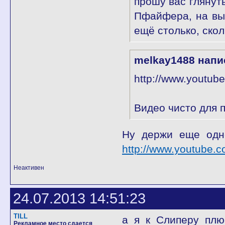
прошу вас глянут
Пфайфера, на выс
ещё столько, скол
melkay1488 напи
http://www.youtu
Видео чисто для п
Ну держи еще одно
http://www.youtube
Неактивен
24.07.2013 14:51:23
TILL
а я к Слиперу плю
Рекламное место сдается