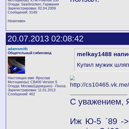
Мотоцикл(ы): KTM Freeride 350
Откуда: Saarbrücken, Германия
Зарегистрирован: 02.04.2009
Сообщений: 3149
Неактивен
20.07.2013 02:08:42
adamsmith
melkay1488 напи
Общительный сибиховод
Купил мужик шляп
Настоящее имя: Ярослав
Мотоцикл(ы): CB400 Version S
Откуда: Москва(Царицыно) - Пенза
Зарегистрирован: 11.01.2013
Сообщений: 462
С уважением, 
Иж Ю-5 `89 ->