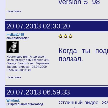
version S `98
Неактивен
20.07.2013 02:30:20
melkay1488
ein Abstinenzler
Когда ты под
ползал.
Настоящее имя: Андрюхрен
Мотоцикл(ы): KTM Freeride 350
Откуда: Saarbrücken, Германия
Зарегистрирован: 02.04.2009
Сообщений: 3149
Неактивен
20.07.2013 06:59:33
Wimkrsk
Отличный видос. Жа
Общительный сибиховод