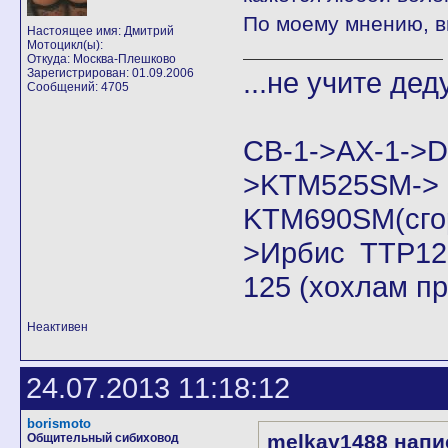
По моему мнению, в
Настоящее имя: Дмитрий
Мотоцикл(ы):
Откуда: Москва-Плешково
Зарегистрирован: 01.09.2006
...не учите дед
Сообщений: 4705
CB-1->AX-1
>KTM525SM->
KTM690SM(сго
>Ирбис ТТР125
125 (хохлам п
Неактивен
24.07.2013 11:18:12
borismoto
melkay1488 напи
Общительный сибиховод