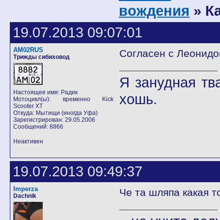
вождения
» К
19.07.2013 09:07:01
AM02RUS
Согласен с Леонидо
Трижды сибиховод
Я занудная тв
Настоящее имя: Радик
хошь.
Мотоцикл(ы): временно Kick
Scooter XT
Откуда: Мытищи (иногда Уфа)
Зарегистрирован: 29.05.2006
Сообщений: 8866
Неактивен
19.07.2013 09:49:37
Imperza
Че та шляпа какая 
Dachnik