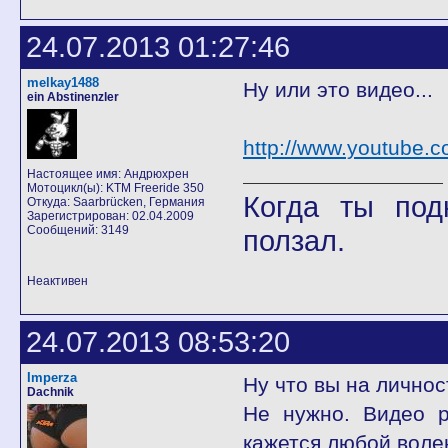
24.07.2013 01:27:46
melkay1488
Ну или это видео...
ein Abstinenzler
http://www.youtube
Настоящее имя: Андрюхрен
Мотоцикл(ы): KTM Freeride 350
Когда ты под
Откуда: Saarbrücken, Германия
Зарегистрирован: 02.04.2009
Сообщений: 3149
ползал.
Неактивен
24.07.2013 08:53:20
Imperza
Ну что вы на лично
Dachnik
Не нужно. Видео 
кажется любой воле