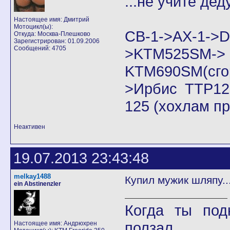
...не учите дед
Настоящее имя: Дмитрий
Мотоцикл(ы):
CB-1->AX-1
Откуда: Москва-Плешково
Зарегистрирован: 01.09.2006
Сообщений: 4705
>KTM525SM->
KTM690SM(сго
>Ирбис ТТР125
125 (хохлам п
Неактивен
19.07.2013 23:43:48
melkay1488
Купил мужик шляпу..
ein Abstinenzler
Когда ты под
ползал.
Настоящее имя: Андрюхрен