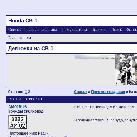
Honda CB-1
Список
Главная страница
Пользователи
Правила
Поиск
Фотог
Вы не зашли.
Девчонки на CB-1
Страниц:
1
2
Список
»
Приемы вождения
» Кат
19.07.2013 09:07:01
AM02RUS
Согласен с Леонидом и Слипером.
Трижды сибиховод
Я занудная тварь. Я зануда, занудю
Настоящее имя: Радик