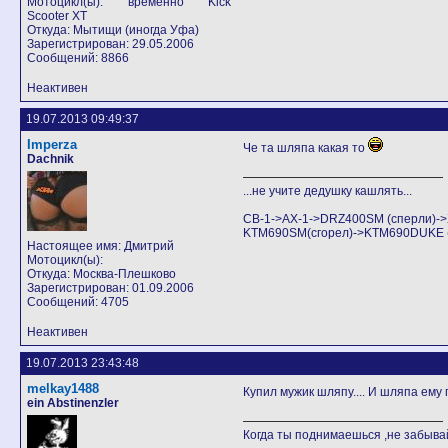
Мотоцикл(ы): временно Kick
Scooter XT
Откуда: Мытищи (иногда Уфа)
Зарегистрирован: 29.05.2006
Сообщений: 8866
Неактивен
19.07.2013 09:49:37
Imperza
Че та шляпа какая то
Dachnik
...не учите дедушку кашлять...
CB-1->AX-1->DRZ400SM (сперли)
KTM690SM(сгорел)->KTM690DUKE (Аг
Настоящее имя: Дмитрий
Мотоцикл(ы):
Откуда: Москва-Плешково
Зарегистрирован: 01.09.2006
Сообщений: 4705
Неактивен
19.07.2013 23:43:48
melkay1488
Купил мужик шляпу.... И шляпа ему
ein Abstinenzler
Когда ты поднимаешься ,не забывай