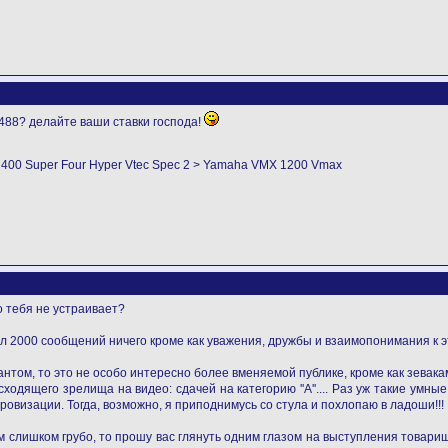
488? делайте ваши ставки господа!
B 400 Super Four Hyper Vtec Spec 2 > Yamaha VMX 1200 Vmax
о тебя не устраивает?
исал 2000 сообщений ничего кроме как уважения, дружбы и взаимопонимания к 
том, то это не особо интересно более вменяемой публике, кроме как зевакам
ходящего зрелища на видео: сдачей на категорию ''А''.... Раз уж такие ум
ровизации. Тогда, возможно, я приподнимусь со стула и похлопаю в ладоши!!!
м слишком грубо, то прошу вас глянуть одним глазом на выступления товари