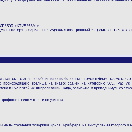
едоступном форуме. Как мне кажется любой волен высказать свое мнение о 
->XR650R->KTM525SM->
ент потерял)->Ирбис ТТР125(забыл как страшный сон)->Mikilon 125 (хохла
стантом, то это не особо интересно более вменяемой публике, кроме как зев
 происходящего зрелища на видео: сдачей на категорию ''А''.... Раз у
мена в ГАИ в этой же импровизации. Тогда, возможно, я приподнимусь со стул
е профессионализм я так и не услышал.
ом на выступления товарища Криса Пфайфера, на выступлении которого я бы