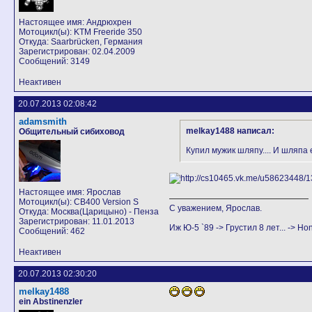
Настоящее имя: Андрюхрен
Мотоцикл(ы): KTM Freeride 350
Откуда: Saarbrücken, Германия
Зарегистрирован: 02.04.2009
Сообщений: 3149
Неактивен
20.07.2013 02:08:42
adamsmith
melkay1488 написал:
Общительный сибиховод
Купил мужик шляпу.... И шляпа
Настоящее имя: Ярослав
Мотоцикл(ы): CB400 Version S
С уважением, Ярослав.
Откуда: Москва(Царицыно) - Пенза
Зарегистрирован: 11.01.2013
Иж Ю-5 `89 -> Грустил 8 лет... -> H
Сообщений: 462
Неактивен
20.07.2013 02:30:20
melkay1488
ein Abstinenzler