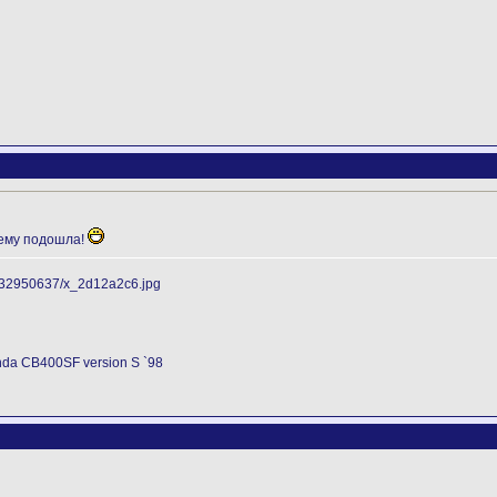
 ему подошла!
onda CB400SF version S `98