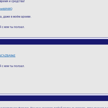
время и средства!
rkwtdihMQ
а, даже в моём архиве.
 с кем ты ползал.
SNChZBA9kE
 с кем ты ползал.
?