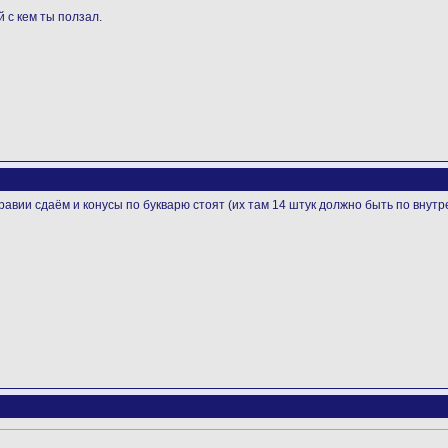
 с кем ты ползал.
авии сдаём и конусы по букварю стоят (их там 14 штук должно быть по внутре