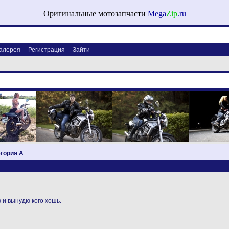
Оригинальные мотозапчасти
Mega
Zip
.ru
алерея
Регистрация
Зайти
егория А
 и вынудю кого хошь.