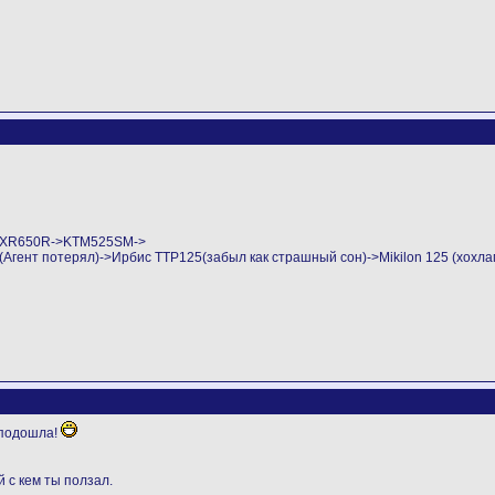
->XR650R->KTM525SM->
ент потерял)->Ирбис ТТР125(забыл как страшный сон)->Mikilon 125 (хохла
 подошла!
 с кем ты ползал.