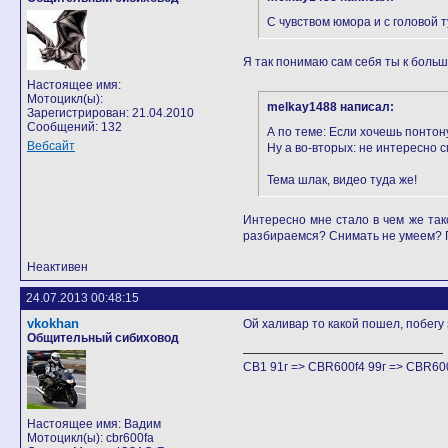
С чувством юмора и с головой т
Я так понимаю сам себя ты к больш
Настоящее имя:
Мотоцикл(ы):
melkay1488 написал:
Зарегистрирован: 21.04.2010
Сообщений: 132
А по теме: Если хочешь понтону
Вебсайт
Ну а во-вторых: не интересно 
Тема шлак, видео туда же!
Интересно мне стало в чем же та
разбираемся? Снимать не умеем? Г
Неактивен
24.07.2013 00:48:15
vkokhan
Ой халивар то какой пошел, побегу 
Общительный сибиховод
CB1 91г => CBR600f4 99г => CBR600
Настоящее имя: Вадим
Мотоцикл(ы): cbr600fa