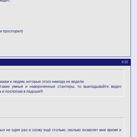
видео.
м проспорил)
#38
акам и людям, которые этого никогда не видели.
ж такие умные и навороченные стантеры, то выкладывайте видео
а и похлопаю в ладоши!!!
л не один раз и схожу ещё столько, сколько позволят мне время и