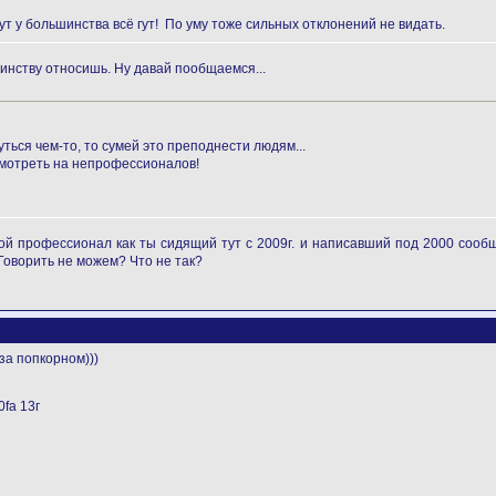
ут у большинства всё гут! По уму тоже сильных отклонений не видать.
инству относишь. Ну давай пообщаемся...
ться чем-то, то сумей это преподнести людям...
смотреть на непрофессионалов!
кой профессионал как ты сидящий тут с 2009г. и написавший под 2000 соо
оворить не можем? Что не так?
за попкорном)))
fa 13г