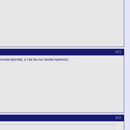
#31
нним кругам), а так бы на своём приехал.
#32