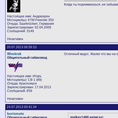
Когда ты поднимаешься ,не забывай
Настоящее имя: Андрюхрен
Мотоцикл(ы): KTM Freeride 350
Откуда: Saarbrücken, Германия
Зарегистрирован: 02.04.2009
Сообщений: 3149
Неактивен
20.07.2013 06:59:33
Wimkrsk
Отличный видос. Жалко что мы на гр
Общительный сибиховод
Настоящее имя: Игорь
Мотоцикл(ы): CB-1 (89)
Откуда: Красноярск
Зарегистрирован: 17.04.2013
Сообщений: 659
Неактивен
24.07.2013 00:41:34
borismoto
melkay1488 написал:
Общительный сибиховод