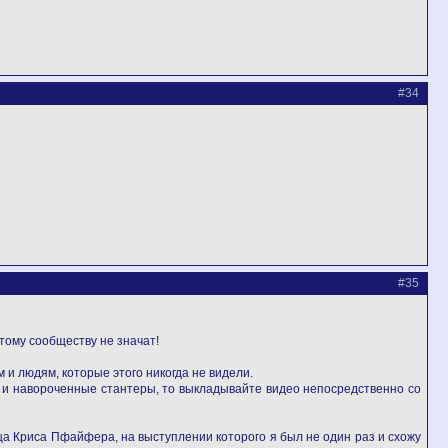
#34
#35
этому сообществу не значат!
 и людям, которые этого никогда не видели.
ные и навороченные стантеры, то выкладывайте видео непосредственно со
ща Криса Пфайфера, на выступлении которого я был не один раз и схожу