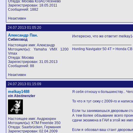
Откуда: Москва ЮЗАО Ясенево
Зарегистрирован: 18.05.2011
Сообщений: 1882
Неактивен
24.07.2013 01:05:20
Александр Пан.
Интересно, что же ответит melkay1
Сибиховод
Настоящее имя: Александр
Honling Navigator 50 4T > Honda C
Мотоцикл(ы): Yamaha VMX 1200
Vmax
Откуда: Москва
Зарегистрирован: 31.05.2013
Сообщений: 88
Неактивен
24.07.2013 01:15:09
melkay1488
Я себя отношу к большинству... Чег
ein Abstinenzler
То что я тут сижу с 2009-го и нап
Если ты занимаешься дворовым стан
А тем более обзывание всего проис
Настоящее имя: Андрюхрен
сдачи экзамена в ГАИ в этой же имп
Мотоцикл(ы): KTM Freeride 350
Откуда: Saarbrücken, Германия
Если я обозвал ваш стант дворовы
Зарегистрирован: 02.04.2009