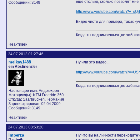
ещё столько, сколько позволят мне 
Сообщений: 3149
http://www.youtube.com/watch?v=sQ
Видео чисто для примера, таких куч
Когда ты поднимаешься ,не забывай
Неактивен
24.07.2013 01:27:46
melkay1488
Ну или это видео...
ein Abstinenzler
http://www.youtube.com/watch?v=U
Когда ты поднимаешься ,не забывай
Настоящее имя: Андрюхрен
Мотоцикл(ы): KTM Freeride 350
Откуда: Saarbrücken, Германия
Зарегистрирован: 02.04.2009
Сообщений: 3149
Неактивен
24.07.2013 08:53:20
Imperza
Ну что вы на личности переходите
Dachnik