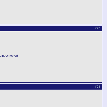
#27
м проспорил)
#28