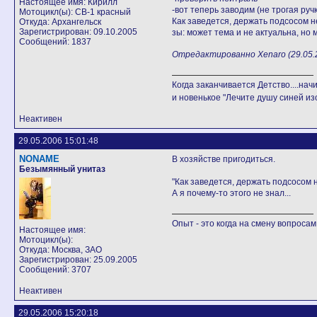
Настоящее имя: Кирилл
-вот теперь заводим (не трогая руч
Мотоцикл(ы): СВ-1 красный
Как заведется, держать подсосом н
Откуда: Архангельск
Зарегистрирован: 09.10.2005
зы: может тема и не актуальна, но 
Сообщений: 1837
Отредактированно Xenaro (29.05.2
Когда заканчивается Детство....начи
и новенькое "Лечите душу синей из
Неактивен
29.05.2006 15:01:48
NONAME
В хозяйстве пригодиться.
Безымянный унитаз
"Как заведется, держать подсосом 
А я почему-то этого не знал...
Опыт - это когда на смену вопросам
Настоящее имя:
Мотоцикл(ы):
Откуда: Москва, ЗАО
Зарегистрирован: 25.09.2005
Сообщений: 3707
Неактивен
29.05.2006 15:20:18