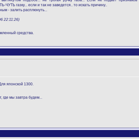
ытянутом подсосе... не трогая ручку газа... Если не подает признаков 
ЧУТЬ газку... если и так не заведется.. то искать причину..
ным - залить расплюнуть...
6 22:11:26)
емленный средства.
Для японской 1300.
, где мы завтра будем...