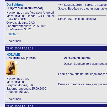
DerSchlang
+++"Как заведется, держать подсос
Общительный сибиховод
Эээээ.. Вообще-то у меня моц наби
Настоящее имя: Рогожкин Алексей
Мотоцикл(ы): Honda CB-1 600cc,
СИБИРАСТ! И еще Бэховод!
BMW R1200ST
Откуда: Москва, САО
Зарегистрирован: 22.05.2006
Сообщений: 3012
Вебсайт
Неактивен
29.05.2006 15:33:51
NONAME
DerSchlang написал:
Безымянный унитаз
Эээээ.. Вообще-то у меня моц 
Если я праилна понял, надо подсосо
Настоящее имя:
Мотоцикл(ы):
Опыт - это когда на смену вопросам
Откуда: Москва, ЗАО
Зарегистрирован: 25.09.2005
Сообщений: 3707
Неактивен
29.05.2006 15:42:09