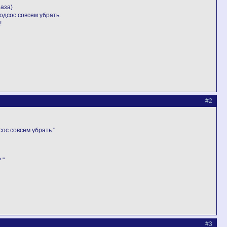
раза)
одсос совсем убрать.
!
#2
ос совсем убрать."
 "
#3