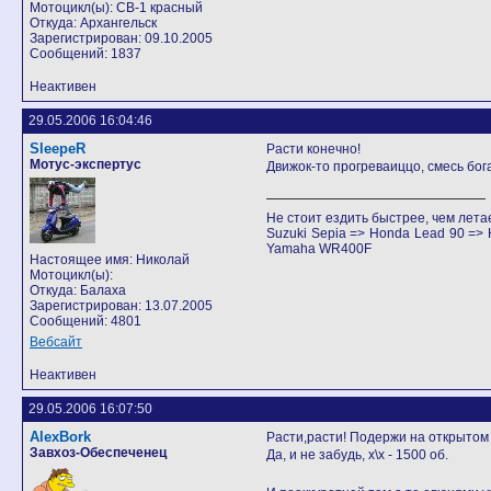
Мотоцикл(ы): СВ-1 красный
Откуда: Архангельск
Зарегистрирован: 09.10.2005
Сообщений: 1837
Неактивен
29.05.2006 16:04:46
SleepeR
Расти конечно!
Мотус-экспертус
Движок-то прогреваиццо, смесь бог
Не стоит ездить быстрее, чем лета
Suzuki Sepia => Honda Lead 90 =
Yamaha WR400F
Настоящее имя: Николай
Мотоцикл(ы):
Откуда: Балаха
Зарегистрирован: 13.07.2005
Сообщений: 4801
Вебсайт
Неактивен
29.05.2006 16:07:50
AlexBork
Расти,расти! Подержи на открытом п
Завхоз-Обеспеченец
Да, и не забудь, х\х - 1500 об.