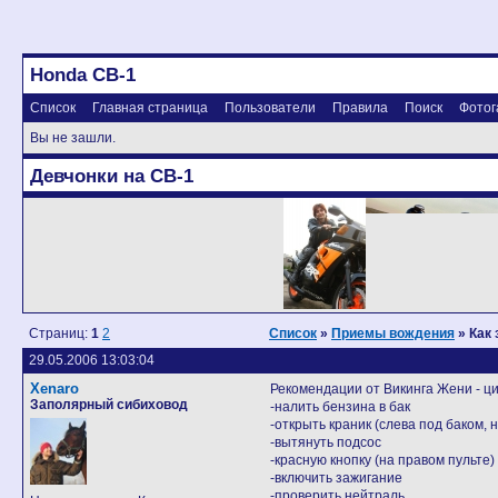
Honda CB-1
Список
Главная страница
Пользователи
Правила
Поиск
Фотог
Вы не зашли.
Девчонки на CB-1
Страниц:
1
2
Список
»
Приемы вождения
» Как
29.05.2006 13:03:04
Xenaro
Рекомендации от Викинга Жени - ц
Заполярный сибиховод
-налить бензина в бак
-открыть краник (слева под баком, 
-вытянуть подсос
-красную кнопку (на правом пульте)
-включить зажигание
-проверить нейтраль