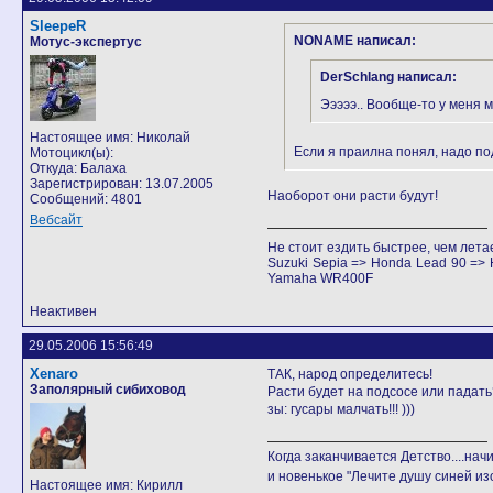
SleepeR
NONAME написал:
Мотус-экспертус
DerSchlang написал:
Эээээ.. Вообще-то у меня 
Настоящее имя: Николай
Если я праилна понял, надо под
Мотоцикл(ы):
Откуда: Балаха
Зарегистрирован: 13.07.2005
Наоборот они расти будут!
Сообщений: 4801
Вебсайт
Не стоит ездить быстрее, чем лета
Suzuki Sepia => Honda Lead 90 =
Yamaha WR400F
Неактивен
29.05.2006 15:56:49
Xenaro
ТАК, народ определитесь!
Заполярный сибиховод
Расти будет на подсосе или падат
зы: гусары малчать!!! )))
Когда заканчивается Детство....начи
и новенькое "Лечите душу синей из
Настоящее имя: Кирилл