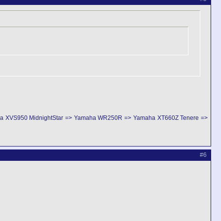
ha XVS950 MidnightStar => Yamaha WR250R => Yamaha XT660Z Tenere =>
#6