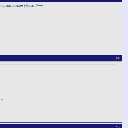
подсос совсем убрать."+++
#4
 "
#5