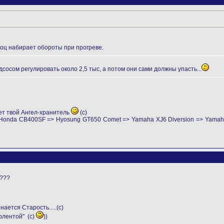
моц набирает обороты при прогреве.
сосом регулировать около 2,5 тыс, а потом они сами должны упасть...
ет твой Ангел-хранитель
(с)
> Honda CB400SF => Hyosung GT650 Comet => Yamaha XJ6 Diversion => Yama
ь???
нается Старость.....(с)
олентой" (с)
))