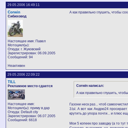
29.05.2006 16:49:11
Corwin
А как правильно глушить, чтобы со
Сибиховод
Настоящее имя: Павел
Мотоцикл(ы):
Откуда: г. Жуковский
Зарегистрирован: 06.09.2005
Сообщений: 94
Неактивен
29.05.2006 22:09:22
TILL
Corwin написал:
Рекламное место сдается
А как правильно глушить, чтоб
Настоящее имя:
Газони неск раз... чтоб самоочистил
Мотоцикл(ы): приму в дар
З.Ы. А вот как Андрю24 просирает 
Откуда: Default city
крутить до упора почти... и плюс ещ
Зарегистрирован: 06.07.2005
Сообщений: 6618
Мои 5 копеек про заводку (а то тут 