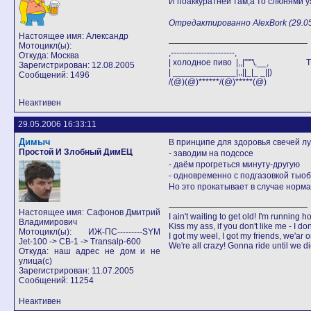
И поаккуратней там,а то слюнями у
Отредактированно AlexBork (29.05
Настоящее имя: Александр
Мотоцикл(ы):
,-------------------
Откуда: Москва
| холодное пиво |,,|"""\,__, The on
Зарегистрирован: 12.08.2005
| _____________|,,||_|_ _||)
Сообщений: 1496
/(@)(@)******/(@)*****(@)
Неактивен
29.05.2006 16:33:11
Димыч
В принципе для здоровья свечей лу
Простой И Злобный ДимЕЦ
- заводим на подсосе
- даём прогреться минуту-другую
- одновременно с подгазовкой тыоб
Но это прокатывает в случае норма
Настоящее имя: Сафонов Дмитрий
I ain't waiting to get old! I'm running h
Владимирович
Kiss my ass, if you don't like me - I don'
Мотоцикл(ы): ИЖ-ПС---------SYM
I got my weel, I got my friends, we'ar 
Jet-100 -> CB-1 -> Transalp-600
We're all crazy! Gonna ride until we d
Откуда: наш адрес не дом и не
улица(с)
Зарегистрирован: 11.07.2005
Сообщений: 11254
Неактивен