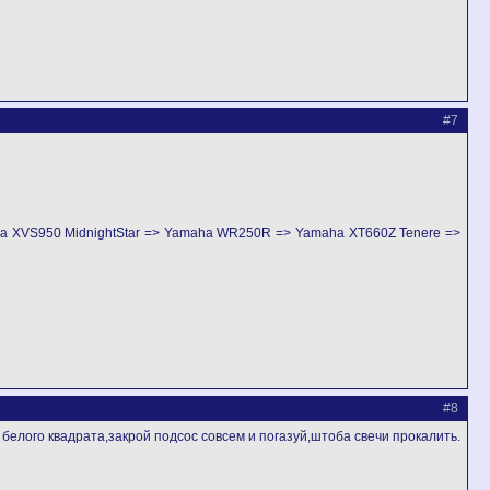
#7
ha XVS950 MidnightStar => Yamaha WR250R => Yamaha XT660Z Tenere =>
#8
с белого квадрата,закрой подсос совсем и погазуй,штоба свечи прокалить.