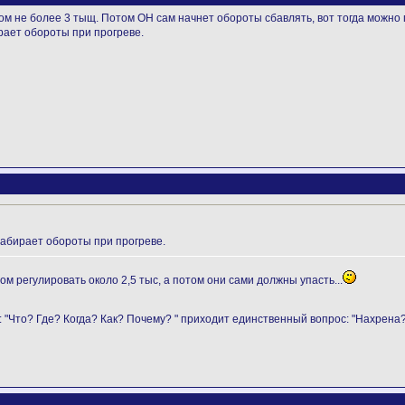
ом не более 3 тыщ. Потом ОН сам начнет обороты сбавлять, вот тогда можно 
рает обороты при прогреве.
набирает обороты при прогреве.
м регулировать около 2,5 тыс, а потом они сами должны упасть...
: "Что? Где? Когда? Как? Почему? " приходит единственный вопрос: "Нахрена?