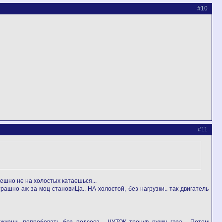
#10
#11
онешно не на холостых катаешься...
трашно аж за моц становиЦа.. НА холостой, без нагрузки.. так двигатель