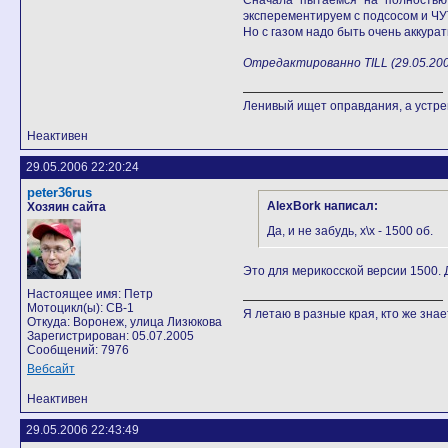
Сначала пытаемся на полностью в
эксперементируем с подсосом и ЧУТЬ-
Но с газом надо быть очень аккурат
Отредактированно TILL (29.05.200
Ленивый ищет оправдания, а устр
Неактивен
29.05.2006 22:20:24
peter36rus
AlexBork написал:
Хозяин сайта
Да, и не забудь, х\х - 1500 об.
Это для мерикосской версии 1500. 
Настоящее имя: Петр
Мотоцикл(ы): CB-1
Я летаю в разные края, кто же знает
Откуда: Воронеж, улица Лизюкова
Зарегистрирован: 05.07.2005
Сообщений: 7976
Вебсайт
Неактивен
29.05.2006 22:43:49