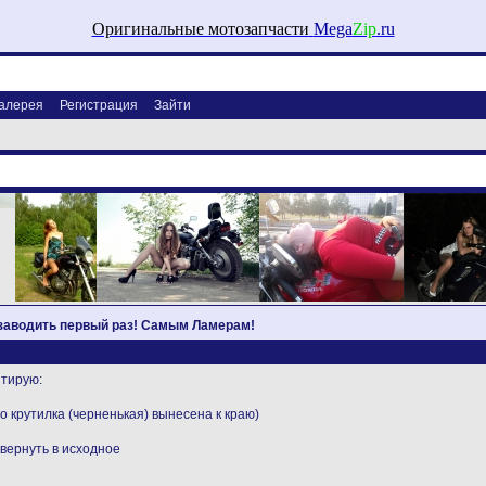
Оригинальные мотозапчасти
Mega
Zip
.ru
алерея
Регистрация
Зайти
 заводить первый раз! Самым Ламерам!
итирую:
но крутилка (черненькая) вынесена к краю)
 вернуть в исходное