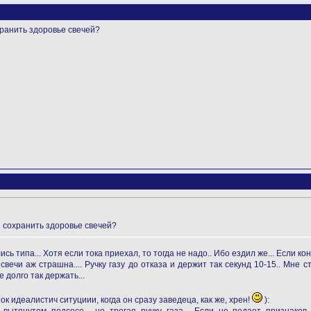
хранить здоровье свечей?
ы сохранить здоровье свечей?
ись типа... Хотя если тока приехал, то тогда не надо.. Ибо ездил же... Если к
свечи аж страшна.... Ручку газу до отказа и держит так секунд 10-15.. Мне с
е долго так держать...
ток идеалистич ситуциии, когда он сразу заведеца, как же, хрен!
):