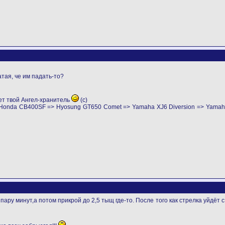
атая, че им падать-то?
ет твой Ангел-хранитель
(с)
> Honda CB400SF => Hyosung GT650 Comet => Yamaha XJ6 Diversion => Yama
ару минут,а потом прикрой до 2,5 тыщ где-то. После того как стрелка уйдёт 