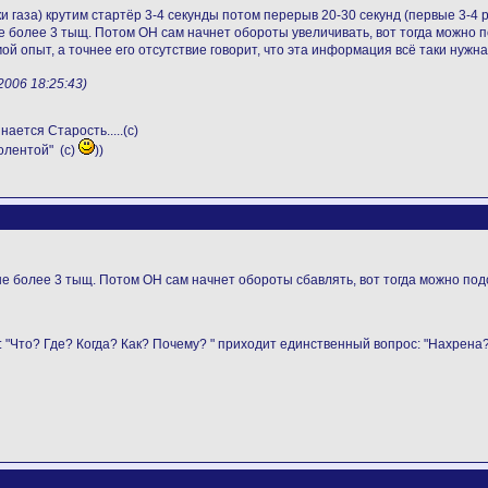
ки газа) крутим стартёр 3-4 секунды потом перерыв 20-30 секунд (первые 3-4 
е более 3 тыщ. Потом ОН сам начнет обороты увеличивать, вот тогда можно п
мой опыт, а точнее его отсутствие говорит, что эта информация всё таки нужна
006 18:25:43)
нается Старость.....(с)
олентой" (с)
))
не более 3 тыщ. Потом ОН сам начнет обороты сбавлять, вот тогда можно подс
: "Что? Где? Когда? Как? Почему? " приходит единственный вопрос: "Нахрена?