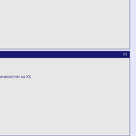
#9
ем молоттит на ХХ.