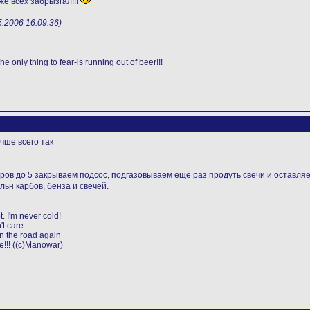
же всех забрызгал!!!
.2006 16:09:36)
----,
ly thing to fear-is running out of beer!!!
чше всего так
ров до 5 закрываем подсос, подгазовываем ещё раз продуть свечи и оставля
льн карбов, бенза и свечей.
ot. I'm never cold!
t care...
on the road again
ie!!! ((c)Manowar)