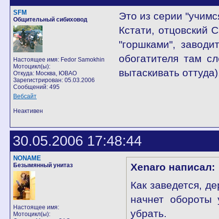
SFM
Это из серии "учимс
Общительный сибиховод
Кстати, отцовский 
"горшками", заводи
обогатителя там с
Настоящее имя: Fedor Samokhin
Мотоцикл(ы):
вытаскивать оттуда)
Откуда: Москва, ЮВАО
Зарегистрирован: 05.03.2006
Сообщений: 495
Вебсайт
Неактивен
30.05.2006 17:48:44
NONAME
Xenaro написал:
Безымянный унитаз
Как заведется, д
начнет обороты 
Настоящее имя:
убрать.
Мотоцикл(ы):