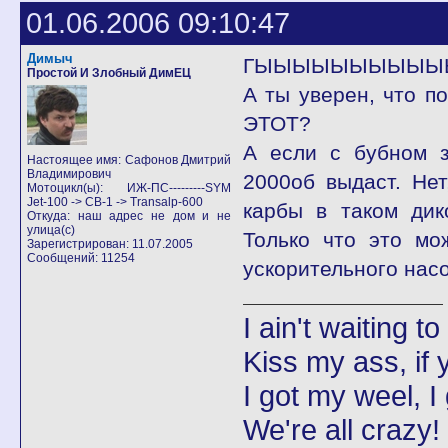
01.06.2006 09:10:47
Димыч
ГЫЫЫЫЫЫЫЫЫЫЫЫЫЫ
Простой И Злобный ДимЕЦ
А ты уверен, что п
ЭТОТ?
А если с бубном з
Настоящее имя: Сафонов Дмитрий
Владимирович
2000об выдаст. Нет
Мотоцикл(ы): ИЖ-ПС---------SYM
Jet-100 -> CB-1 -> Transalp-600
карбы в таком дико
Откуда: наш адрес не дом и не
улица(с)
Только что это мо
Зарегистрирован: 11.07.2005
Сообщений: 11254
ускорительного насо
I ain't waiting t
Kiss my ass, if y
I got my weel, I
We're all crazy!