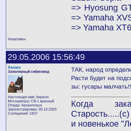
=> Hyosung GT
=> Yamaha XVS
=> Yamaha XT6
Неактивен
29.05.2006 15:56:49
Xenaro
ТАК, народ определ
Заполярный сибиховод
Расти будет на подс
зы: гусары малчать!!!
Настоящее имя: Кирилл
Когда закан
Мотоцикл(ы): СВ-1 красный
Откуда: Архангельск
Зарегистрирован: 09.10.2005
Старость.....(с)
Сообщений: 1837
и новенькое "Л