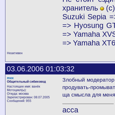
хранитель
(с)
Suzuki Sepia 
=> Hyosung GT
=> Yamaha XVS
=> Yamaha XT6
Неактивен
03.06.2006 01:03:32
mex
Злобный модератор
Общительный сибиховод
продувать-промыват
Настоящее имя: ванёк
Мотоцикл(ы):
ща смысла для меня
Откуда: москва
Зарегистрирован: 08.07.2005
Сообщений: 955
асса