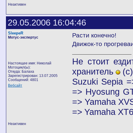
Неактивен
29.05.2006 16:04:46
SleepeR
Расти конечно!
Мотус-экспертус
Движок-то прогреваи
Не стоит езди
Настоящее имя: Николай
Мотоцикл(ы):
хранитель
(с)
Откуда: Балаха
Зарегистрирован: 13.07.2005
Suzuki Sepia 
Сообщений: 4801
Вебсайт
=> Hyosung GT
=> Yamaha XVS
=> Yamaha XT6
Неактивен