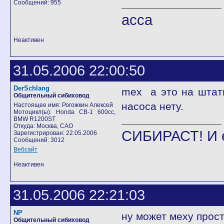
Сообщений: 955
асса
Неактивен
31.05.2006 22:00:50
DerSchlang
mex а это на штат
Общительный сибиховод
насоса нету.
Настоящее имя: Рогожкин Алексей
Мотоцикл(ы): Honda CB-1 600cc,
BMW R1200ST
Откуда: Москва, САО
СИБИРАСТ! И 
Зарегистрирован: 22.05.2006
Сообщений: 3012
Вебсайт
Неактивен
31.05.2006 22:21:03
NP
ну может меху прос
Общительный сибиховод