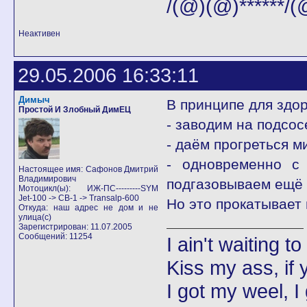
/(@)(@)******/(
Неактивен
29.05.2006 16:33:11
Димыч
В принципе для здор
Простой И Злобный ДимЕЦ
- заводим на подсос
- даём прогреться м
- одновременно с 
Настоящее имя: Сафонов Дмитрий
Владимирович
подгазовываем ещё 
Мотоцикл(ы): ИЖ-ПС---------SYM
Jet-100 -> CB-1 -> Transalp-600
Но это прокатывает 
Откуда: наш адрес не дом и не
улица(с)
Зарегистрирован: 11.07.2005
Сообщений: 11254
I ain't waiting t
Kiss my ass, if y
I got my weel, I