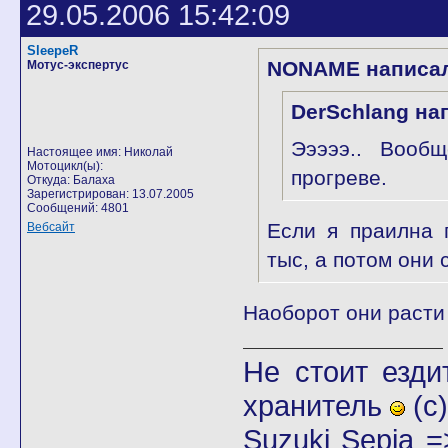
29.05.2006 15:42:09
SleepeR
NONAME написа
Мотус-экспертус
DerSchlang на
Эээээ.. Вооб
Настоящее имя: Николай
Мотоцикл(ы):
прогреве.
Откуда: Балаха
Зарегистрирован: 13.07.2005
Сообщений: 4801
Если я праилна 
Вебсайт
тыс, а потом они 
Наоборот они расти 
Не стоит езди
хранитель
(с)
Suzuki Sepia 