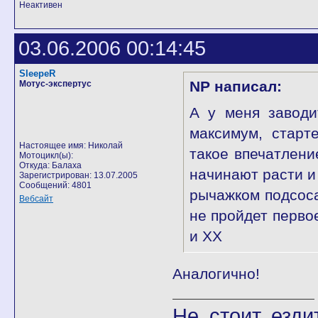
Неактивен
03.06.2006 00:14:45
SleepeR
NP написал:
Мотус-экспертус
А у меня заводи
максимум, старт
Настоящее имя: Николай
такое впечатлени
Мотоцикл(ы):
Откуда: Балаха
начинают расти и
Зарегистрирован: 13.07.2005
Сообщений: 4801
рычажком подсоса
Вебсайт
не пройдет перво
и ХХ
Аналогично!
Не стоит езди