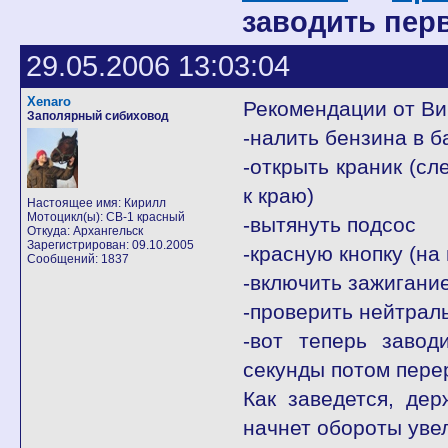
заводить пер
29.05.2006 13:03:04
Xenaro
Рекомендации от Ви
Заполярный сибиховод
-налить бензина в б
-открыть краник (сл
к краю)
Настоящее имя: Кирилл
Мотоцикл(ы): СВ-1 красный
-вытянуть подсос
Откуда: Архангельск
Зарегистрирован: 09.10.2005
-красную кнопку (на
Сообщений: 1837
-включить зажигани
-проверить нейтрал
-вот теперь завод
секунды потом перер
Как заведется, де
начнет обороты увел