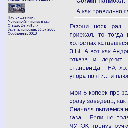
Corwin написал:
А как правильно 
Настоящее имя:
Мотоцикл(ы): приму в дар
Газони неск раз..
Откуда: Default city
Зарегистрирован: 06.07.2005
приехал, то тогда
Сообщений: 6618
холостых катаешься.
З.Ы. А вот как Андр
отказа и держит 
становиЦа.. НА хол
упора почти... и плю
Мои 5 копеек про за
сразу заведеца, как
Сначала пытаемся на
газа... Если не под
ЧУТОК тронув ручк