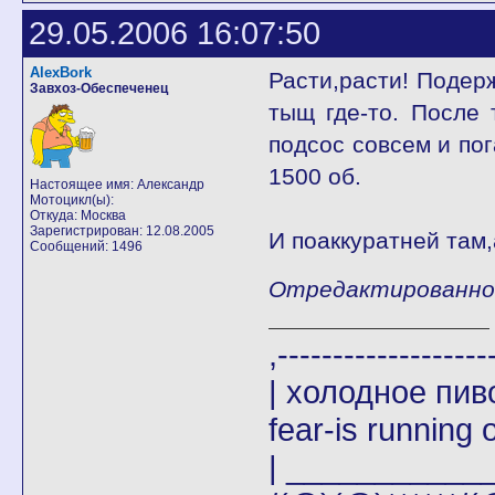
29.05.2006 16:07:50
AlexBork
Расти,расти! Подерж
Завхоз-Обеспеченец
тыщ где-то. После 
подсос совсем и пог
1500 об.
Настоящее имя: Александр
Мотоцикл(ы):
Откуда: Москва
Зарегистрирован: 12.08.2005
И поаккуратней там,
Сообщений: 1496
Отредактированно A
,-------
| холодное пи
fear-is running o
| _____________|