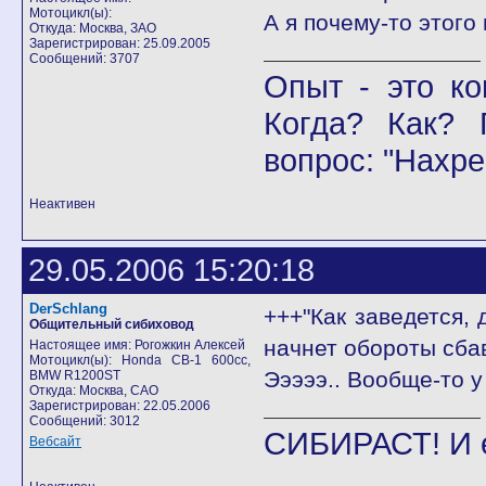
Мотоцикл(ы):
А я почему-то этого 
Откуда: Москва, ЗАО
Зарегистрирован: 25.09.2005
Сообщений: 3707
Опыт - это ко
Когда? Как? 
вопрос: "Нахре
Неактивен
29.05.2006 15:20:18
DerSchlang
+++"Как заведется,
Общительный сибиховод
начнет обороты сбав
Настоящее имя: Рогожкин Алексей
Мотоцикл(ы): Honda CB-1 600cc,
Эээээ.. Вообще-то у
BMW R1200ST
Откуда: Москва, САО
Зарегистрирован: 22.05.2006
Сообщений: 3012
СИБИРАСТ! И 
Вебсайт