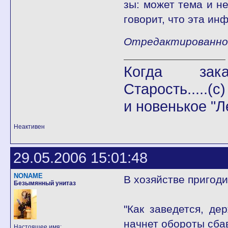
зы: может тема и не
говорит, что эта ин
Отредактированно X
Когда закан
Старость.....(с)
и новенькое "Л
Неактивен
29.05.2006 15:01:48
NONAME
В хозяйстве пригоди
Безымянный унитаз
"Как заведется, д
начнет обороты сбав
Настоящее имя: