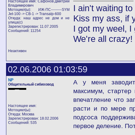
Настоящее имя: Сафонов Дмитрий
I ain't waiting t
Владимирович
Мотоцикл(ы): ИЖ-ПС---------SYM
Jet-100 -> CB-1 -> Transalp-600
Kiss my ass, if y
Откуда: наш адрес не дом и не
улица(с)
I got my weel, I
Зарегистрирован: 11.07.2005
Сообщений: 11254
We're all crazy!
Неактивен
02.06.2006 01:03:59
NP
А у меня заводит
Общительный сибиховод
максимум, стартер 
впечатление что за
Настоящее имя:
расти и по мере п
Мотоцикл(ы):
Откуда: Москва
подсоса поддержива
Зарегистрирован: 18.02.2006
Сообщений: 535
первое деление. По