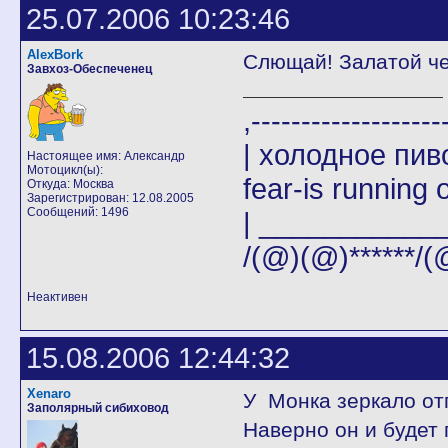
25.07.2006 10:23:46
AlexBork
Слющай! Залатой че
Завхоз-Обеспеченец
,-------
| холодное пи
Настоящее имя: Александр
Мотоцикл(ы):
fear-is running o
Откуда: Москва
Зарегистрирован: 12.08.2005
Сообщений: 1496
| _____________|
/(@)(@)******/(
Неактивен
15.08.2006 12:44:32
Xenaro
У Монка зеркало от
Заполярный сибиховод
Наверно он и будет