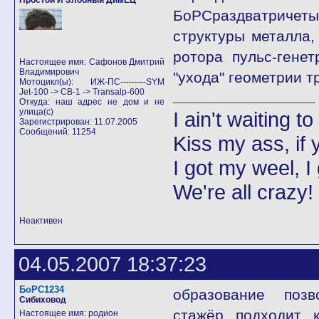
Простой И Злобный ДимЕЦ
БоРСраздватричеты
структуры металла,
ротора пульс-гене
Настоящее имя: Сафонов Дмитрий
Владимирович
"ухода" геометрии 
Мотоцикл(ы): ИЖ-ПС---------SYM
Jet-100 -> CB-1 -> Transalp-600
Откуда: наш адрес не дом и не
улица(с)
I ain't waiting t
Зарегистрирован: 11.07.2005
Сообщений: 11254
Kiss my ass, if y
I got my weel, I
We're all crazy!
Неактивен
04.05.2007 18:37:23
БоРС1234
образование позво
Сибиховод
стажёр подходит к
Настоящее имя: родион