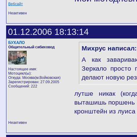
Вебсайт
Неактивен
01.12.2006 18:13:14
БУХАЛО
Михрус написал:
Общительный сибиховод
А как заварива
Зеркало просто 
Настоящее имя:
Мотоцикл(ы):
делают новую ре
Откуда: Москва(м.Войковская)
Зарегистрирован: 27.09.2005
Сообщений: 222
лутше никак (когд
выташишь поршень и
кронштейн из луиса
Неактивен