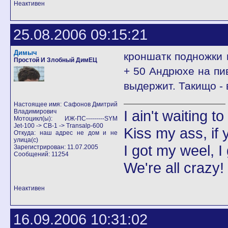
Неактивен
25.08.2006 09:15:21
Димыч
кроншатк подножки 
Простой И Злобный ДимЕЦ
+ 50 Андрюхе на пив
выдержит. Такищо - 
Настоящее имя: Сафонов Дмитрий
I ain't waiting t
Владимирович
Мотоцикл(ы): ИЖ-ПС---------SYM
Jet-100 -> CB-1 -> Transalp-600
Kiss my ass, if y
Откуда: наш адрес не дом и не
улица(с)
I got my weel, I
Зарегистрирован: 11.07.2005
Сообщений: 11254
We're all crazy!
Неактивен
16.09.2006 10:31:02