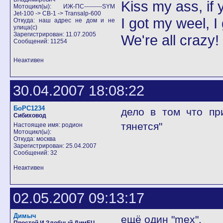
Kiss my ass, if y
Мотоцикл(ы): ИЖ-ПС---------SYM
Jet-100 -> CB-1 -> Transalp-600
I got my weel, I
Откуда: наш адрес не дом и не
улица(с)
Зарегистрирован: 11.07.2005
We're all crazy!
Сообщений: 11254
Неактивен
30.04.2007 18:08:22
БоРС1234
дело в том что пр
Сибиховод
тянется"
Настоящее имя: родион
Мотоцикл(ы):
Откуда: москва
Зарегистрирован: 25.04.2007
Сообщений: 32
Неактивен
02.05.2007 09:13:17
Димыч
ещё один "mex".