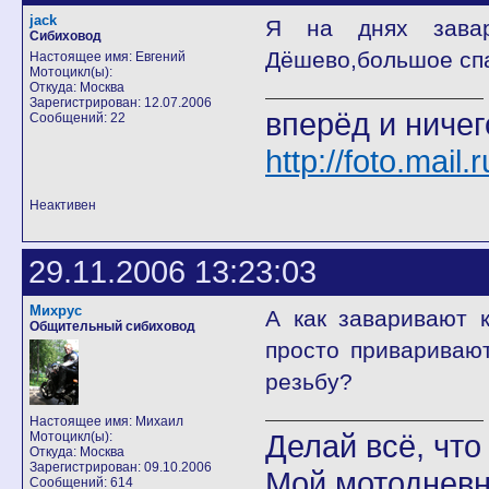
jack
Я на днях завар
Сибиховод
Дёшево,большое сп
Настоящее имя: Евгений
Мотоцикл(ы):
Откуда: Москва
Зарегистрирован: 12.07.2006
вперёд и ничег
Сообщений: 22
http://foto.mail
Неактивен
29.11.2006 13:23:03
Михрус
А как заваривают 
Общительный сибиховод
просто привариваю
резьбу?
Настоящее имя: Михаил
Делай всё, что 
Мотоцикл(ы):
Откуда: Москва
Зарегистрирован: 09.10.2006
Мой мотодневн
Сообщений: 614