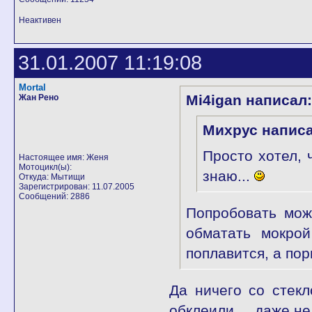
Неактивен
31.01.2007 11:19:08
Mortal
Mi4igan написал:
Жан Рено
Михрус написа
Просто хотел, 
Настоящее имя: Женя
Мотоцикл(ы):
знаю...
Откуда: Мытищи
Зарегистрирован: 11.07.2005
Сообщений: 2886
Попробовать мож
обматать мокрой
поплавится, а по
Да ничего со стекл
обклеили.... даже н