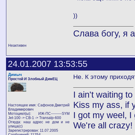
))
Слава богу, я а
Неактивен
24.01.2007 13:53:55
Димыч
Не. К этому приходя
Простой И Злобный ДимЕЦ
I ain't waiting t
Kiss my ass, if y
Настоящее имя: Сафонов Дмитрий
Владимирович
I got my weel, I
Мотоцикл(ы): ИЖ-ПС---------SYM
Jet-100 -> CB-1 -> Transalp-600
Откуда: наш адрес не дом и не
We're all crazy!
улица(с)
Зарегистрирован: 11.07.2005
Сообщений: 11254