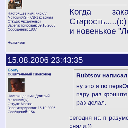
Когда закан
Настоящее имя: Кирилл
Мотоцикл(ы): СВ-1 красный
Старость.....(с)
Откуда: Архангельск
Зарегистрирован: 09.10.2005
и новенькое "Л
Сообщений: 1837
Неактивен
15.08.2006 23:43:35
Goofy
Rubtsov написал
Общительный сибиховод
ну это я по перв
пару раз кронште
Настоящее имя: Дмитрий
Мотоцикл(ы):
раз делал.
Откуда: Москва
Зарегистрирован: 15.10.2005
Сообщений: 154
сегодня на п разум
сняли:))