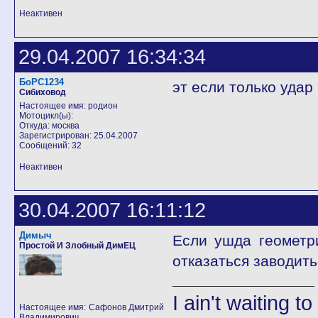
Неактивен
29.04.2007 16:34:34
БоРС1234
эт если только уда
Сибиховод
Настоящее имя: родион
Мотоцикл(ы):
Откуда: москва
Зарегистрирован: 25.04.2007
Сообщений: 32
Неактивен
30.04.2007 16:11:12
Димыч
Если ушда геометр
Простой И Злобный ДимЕЦ
отказаться заводить
I ain't waiting t
Настоящее имя: Сафонов Дмитрий
Владимирович