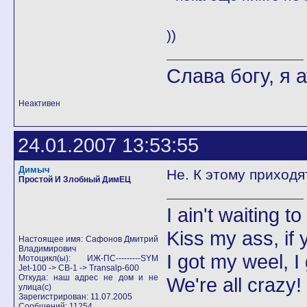
))
Слава богу, я а
Неактивен
24.01.2007 13:53:55
Димыч
Не. К этому приходя
Простой И Злобный ДимЕЦ
I ain't waiting t
Kiss my ass, if y
Настоящее имя: Сафонов Дмитрий
Владимирович
I got my weel, I
Мотоцикл(ы): ИЖ-ПС---------SYM
Jet-100 -> CB-1 -> Transalp-600
Откуда: наш адрес не дом и не
We're all crazy!
улица(с)
Зарегистрирован: 11.07.2005
Сообщений: 11254