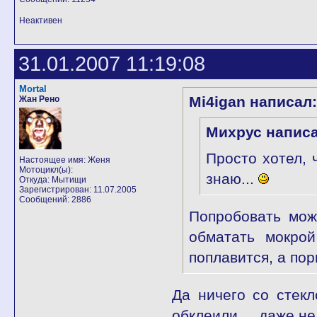
Неактивен
31.01.2007 11:19:08
Mortal
Mi4igan написал:
Жан Рено
Михрус написа
Просто хотел, 
Настоящее имя: Женя
Мотоцикл(ы):
знаю...
Откуда: Мытищи
Зарегистрирован: 11.07.2005
Сообщений: 2886
Попробовать мож
обматать мокрой
поплавится, а по
Да ничего со стекл
обклеили.... даже н