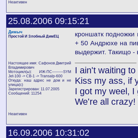
Неактивен
25.08.2006 09:15:21
Димыч
кроншатк подножки 
Простой И Злобный ДимЕЦ
+ 50 Андрюхе на пив
выдержит. Такищо - 
Настоящее имя: Сафонов Дмитрий
I ain't waiting t
Владимирович
Мотоцикл(ы): ИЖ-ПС---------SYM
Jet-100 -> CB-1 -> Transalp-600
Kiss my ass, if y
Откуда: наш адрес не дом и не
улица(с)
I got my weel, I
Зарегистрирован: 11.07.2005
Сообщений: 11254
We're all crazy!
Неактивен
16.09.2006 10:31:02