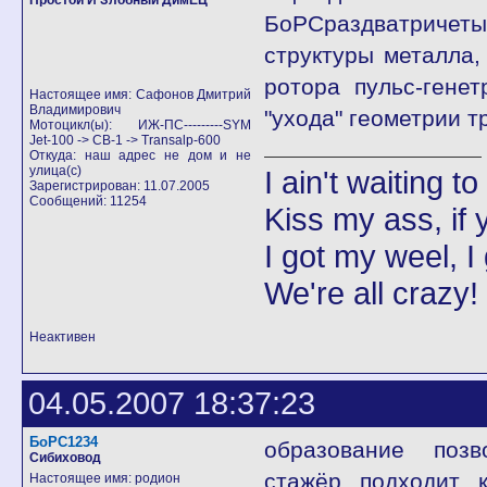
Простой И Злобный ДимЕЦ
БоРСраздватричеты
структуры металла,
ротора пульс-гене
Настоящее имя: Сафонов Дмитрий
Владимирович
"ухода" геометрии 
Мотоцикл(ы): ИЖ-ПС---------SYM
Jet-100 -> CB-1 -> Transalp-600
Откуда: наш адрес не дом и не
улица(с)
I ain't waiting t
Зарегистрирован: 11.07.2005
Сообщений: 11254
Kiss my ass, if y
I got my weel, I
We're all crazy!
Неактивен
04.05.2007 18:37:23
БоРС1234
образование позво
Сибиховод
стажёр подходит к
Настоящее имя: родион