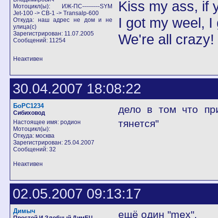
Kiss my ass, if y
Мотоцикл(ы): ИЖ-ПС---------SYM
Jet-100 -> CB-1 -> Transalp-600
I got my weel, I
Откуда: наш адрес не дом и не
улица(с)
Зарегистрирован: 11.07.2005
We're all crazy!
Сообщений: 11254
Неактивен
30.04.2007 18:08:22
БоРС1234
дело в том что пр
Сибиховод
тянется"
Настоящее имя: родион
Мотоцикл(ы):
Откуда: москва
Зарегистрирован: 25.04.2007
Сообщений: 32
Неактивен
02.05.2007 09:13:17
Димыч
ещё один "mex".