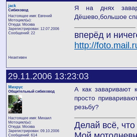
jack
Я на днях завар
Сибиховод
Дёшево,большое сп
Настоящее имя: Евгений
Мотоцикл(ы):
Откуда: Москва
Зарегистрирован: 12.07.2006
вперёд и ничег
Сообщений: 22
http://foto.mail
Неактивен
29.11.2006 13:23:03
Михрус
А как заваривают 
Общительный сибиховод
просто привариваю
резьбу?
Настоящее имя: Михаил
Делай всё, что 
Мотоцикл(ы):
Откуда: Москва
Зарегистрирован: 09.10.2006
Мой мотодневн
Сообщений: 614