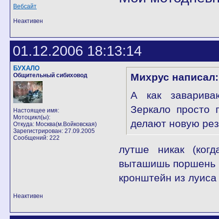
Вебсайт
Неактивен
01.12.2006 18:13:14
БУХАЛО
Михрус написал:
Общительный сибиховод
А как заварива
Зеркало просто 
Настоящее имя:
Мотоцикл(ы):
делают новую ре
Откуда: Москва(м.Войковская)
Зарегистрирован: 27.09.2005
Сообщений: 222
лутше никак (когд
выташишь поршень и
кронштейн из луиса
Неактивен