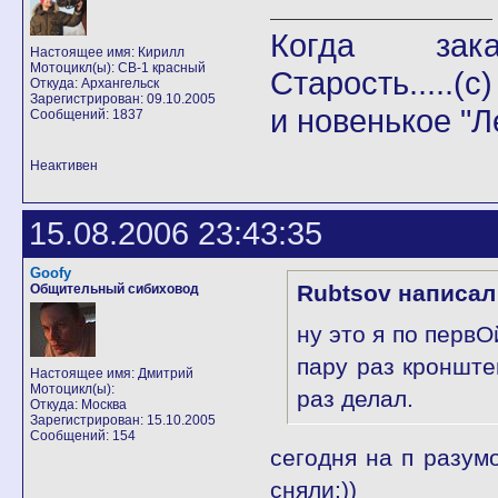
Когда закан
Настоящее имя: Кирилл
Мотоцикл(ы): СВ-1 красный
Старость.....(с)
Откуда: Архангельск
Зарегистрирован: 09.10.2005
и новенькое "Л
Сообщений: 1837
Неактивен
15.08.2006 23:43:35
Goofy
Rubtsov написал
Общительный сибиховод
ну это я по перв
пару раз кронште
Настоящее имя: Дмитрий
Мотоцикл(ы):
раз делал.
Откуда: Москва
Зарегистрирован: 15.10.2005
Сообщений: 154
сегодня на п разум
сняли:))