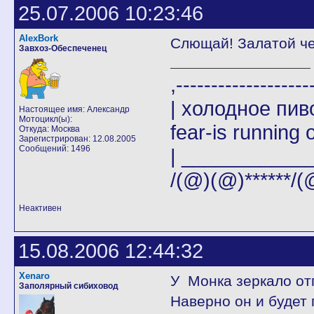
25.07.2006 10:23:46
AlexBork
Слющай! Залатой че
Завхоз-Обеспеченец
,-------
| холодное пи
Настоящее имя: Александр
Мотоцикл(ы):
fear-is running o
Откуда: Москва
Зарегистрирован: 12.08.2005
Сообщений: 1496
| _____________|
/(@)(@)******/(
Неактивен
15.08.2006 12:44:32
Xenaro
У Монка зеркало от
Заполярный сибиховод
Наверно он и будет