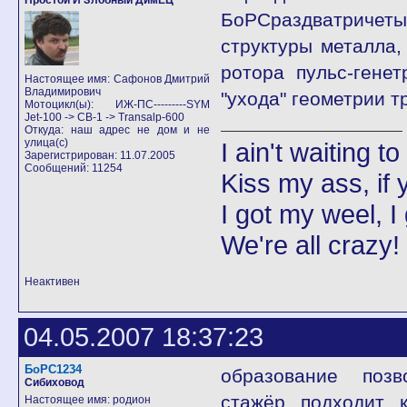
Простой И Злобный ДимЕЦ
БоРСраздватричеты
структуры металла,
ротора пульс-гене
Настоящее имя: Сафонов Дмитрий
Владимирович
"ухода" геометрии 
Мотоцикл(ы): ИЖ-ПС---------SYM
Jet-100 -> CB-1 -> Transalp-600
Откуда: наш адрес не дом и не
улица(с)
I ain't waiting t
Зарегистрирован: 11.07.2005
Сообщений: 11254
Kiss my ass, if y
I got my weel, I
We're all crazy!
Неактивен
04.05.2007 18:37:23
БоРС1234
образование позво
Сибиховод
стажёр подходит к
Настоящее имя: родион