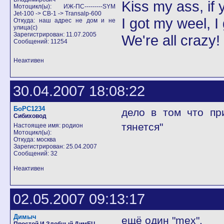
Kiss my ass, if y
Мотоцикл(ы): ИЖ-ПС---------SYM
Jet-100 -> CB-1 -> Transalp-600
I got my weel, I
Откуда: наш адрес не дом и не
улица(с)
Зарегистрирован: 11.07.2005
We're all crazy!
Сообщений: 11254
Неактивен
30.04.2007 18:08:22
БоРС1234
дело в том что пр
Сибиховод
тянется"
Настоящее имя: родион
Мотоцикл(ы):
Откуда: москва
Зарегистрирован: 25.04.2007
Сообщений: 32
Неактивен
02.05.2007 09:13:17
Димыч
ещё один "mex".