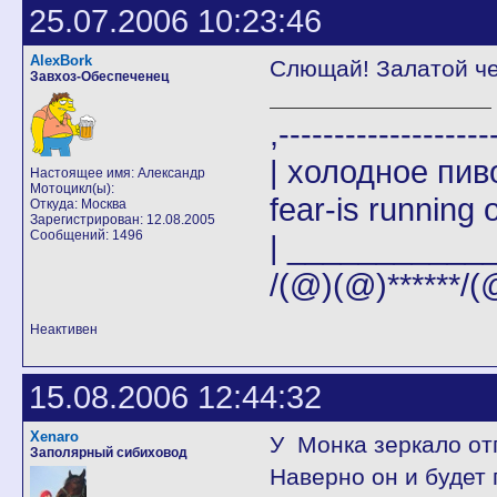
25.07.2006 10:23:46
AlexBork
Слющай! Залатой че
Завхоз-Обеспеченец
,-------
| холодное пи
Настоящее имя: Александр
Мотоцикл(ы):
fear-is running o
Откуда: Москва
Зарегистрирован: 12.08.2005
Сообщений: 1496
| _____________|
/(@)(@)******/(
Неактивен
15.08.2006 12:44:32
Xenaro
У Монка зеркало от
Заполярный сибиховод
Наверно он и будет