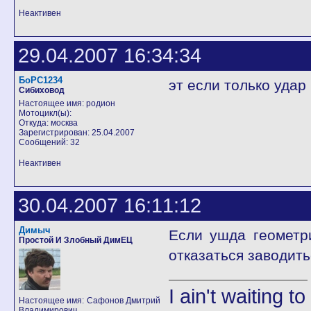
Неактивен
29.04.2007 16:34:34
БоРС1234
эт если только уда
Сибиховод
Настоящее имя: родион
Мотоцикл(ы):
Откуда: москва
Зарегистрирован: 25.04.2007
Сообщений: 32
Неактивен
30.04.2007 16:11:12
Димыч
Если ушда геометр
Простой И Злобный ДимЕЦ
отказаться заводить
I ain't waiting t
Настоящее имя: Сафонов Дмитрий
Владимирович