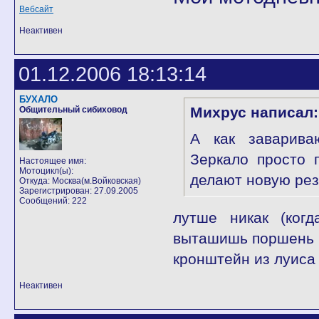
Вебсайт
Неактивен
01.12.2006 18:13:14
БУХАЛО
Михрус написал:
Общительный сибиховод
А как заварива
Зеркало просто 
Настоящее имя:
Мотоцикл(ы):
делают новую ре
Откуда: Москва(м.Войковская)
Зарегистрирован: 27.09.2005
Сообщений: 222
лутше никак (когд
выташишь поршень и
кронштейн из луиса
Неактивен