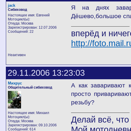
jack
Я на днях завар
Сибиховод
Дёшево,большое сп
Настоящее имя: Евгений
Мотоцикл(ы):
Откуда: Москва
Зарегистрирован: 12.07.2006
вперёд и ничег
Сообщений: 22
http://foto.mail
Неактивен
29.11.2006 13:23:03
Михрус
А как заваривают 
Общительный сибиховод
просто привариваю
резьбу?
Настоящее имя: Михаил
Делай всё, что 
Мотоцикл(ы):
Откуда: Москва
Зарегистрирован: 09.10.2006
Мой мотодневн
Сообщений: 614