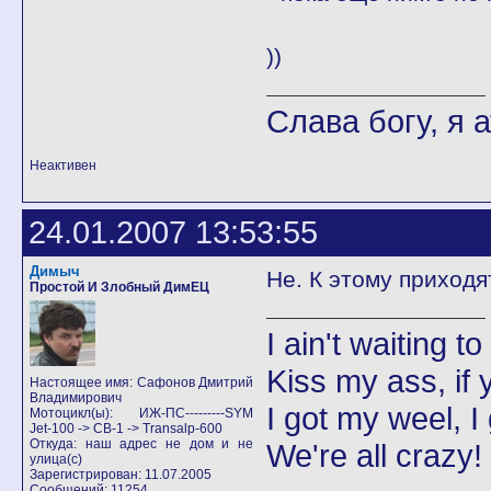
))
Слава богу, я а
Неактивен
24.01.2007 13:53:55
Димыч
Не. К этому приходя
Простой И Злобный ДимЕЦ
I ain't waiting t
Kiss my ass, if y
Настоящее имя: Сафонов Дмитрий
Владимирович
I got my weel, I
Мотоцикл(ы): ИЖ-ПС---------SYM
Jet-100 -> CB-1 -> Transalp-600
Откуда: наш адрес не дом и не
We're all crazy!
улица(с)
Зарегистрирован: 11.07.2005
Сообщений: 11254