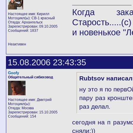
Когда закан
Настоящее имя: Кирилл
Мотоцикл(ы): СВ-1 красный
Старость.....(с)
Откуда: Архангельск
Зарегистрирован: 09.10.2005
и новенькое "Л
Сообщений: 1837
Неактивен
15.08.2006 23:43:35
Goofy
Rubtsov написал
Общительный сибиховод
ну это я по перв
пару раз кронште
Настоящее имя: Дмитрий
Мотоцикл(ы):
раз делал.
Откуда: Москва
Зарегистрирован: 15.10.2005
Сообщений: 154
сегодня на п разум
сняли:))