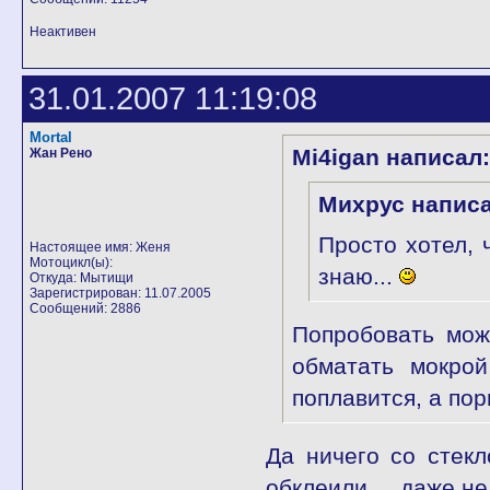
Неактивен
31.01.2007 11:19:08
Mortal
Mi4igan написал:
Жан Рено
Михрус написа
Просто хотел, 
Настоящее имя: Женя
Мотоцикл(ы):
знаю...
Откуда: Мытищи
Зарегистрирован: 11.07.2005
Сообщений: 2886
Попробовать мож
обматать мокрой
поплавится, а по
Да ничего со стекл
обклеили.... даже н