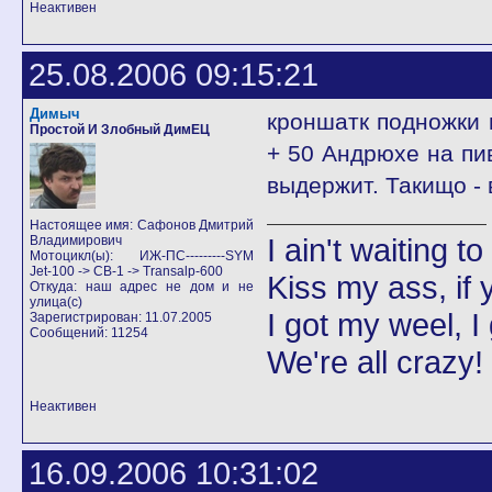
Неактивен
25.08.2006 09:15:21
Димыч
кроншатк подножки 
Простой И Злобный ДимЕЦ
+ 50 Андрюхе на пив
выдержит. Такищо - 
Настоящее имя: Сафонов Дмитрий
I ain't waiting t
Владимирович
Мотоцикл(ы): ИЖ-ПС---------SYM
Jet-100 -> CB-1 -> Transalp-600
Kiss my ass, if y
Откуда: наш адрес не дом и не
улица(с)
I got my weel, I
Зарегистрирован: 11.07.2005
Сообщений: 11254
We're all crazy!
Неактивен
16.09.2006 10:31:02