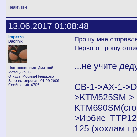
Неактивен
13.06.2017 01:08:48
Imperza
Прошу мне отправля
Dachnik
Первого прошу отпи
...не учите дед
Настоящее имя: Дмитрий
Мотоцикл(ы):
Откуда: Москва-Плешково
Зарегистрирован: 01.09.2006
CB-1->AX-1
Сообщений: 4705
>KTM525SM->
KTM690SM(сго
>Ирбис ТТР125
125 (хохлам п