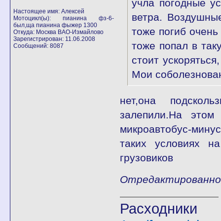
учла погодные у
Настоящее имя: Алексей
ветра. Воздушны
Мотоцикл(ы): пианина фз-6-
был,ща пианина фыжер 1300
тоже погиб очень
Откуда: Москва ВАО-Измайлово
Зарегистрирован: 11.06.2008
тоже попал в так
Сообщений: 8087
стоит ускоряться
Мои соболезнова
нет,она подскол
залепили.На это
микроавтобус-минус
таких условиях н
грузовиков
Отредактированно a
Расход