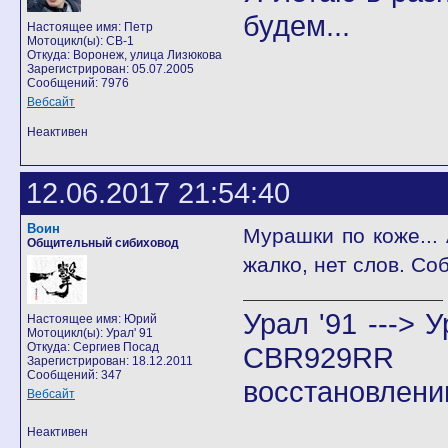
будем...
Настоящее имя: Петр
Мотоцикл(ы): CB-1
Откуда: Воронеж, улица Лизюкова
Зарегистрирован: 05.07.2005
Сообщений: 7976
Вебсайт
Неактивен
12.06.2017 21:54:40
Воин
Мурашки по коже... 
Общительный сибиховод
жалко, нет слов. Со
Урал '91 ---> У
Настоящее имя: Юрий
Мотоцикл(ы): Урал' 91
Откуда: Сергиев Посад
CBR929RR
Зарегистрирован: 18.12.2011
Сообщений: 347
восстановлени
Вебсайт
Неактивен