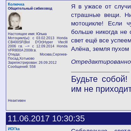
Колючка
Я в ужасе от случи
Общительный сибиховод
страшные вещи. Ни
мотоцикле! Если ч
больше никогда не 
Настоящее имя: Юлька
Мотоцикл(ы): с 03.02.2013 Honda
свет ещё все успеем
CB400SF(Bol D'Or)Hyper VtecIII
2006 г.в. --> с 12.09.2014 Honda
Алёна, земля пухом 
VFR800A 2008г.в.
Откуда: Москва,Сергиев-
Посад,Хотьково
Отредактированно К
Зарегистрирован: 26.09.2012
Сообщений: 558
Будьте собой
им не приходит
Неактивен
11.06.2017 10:30:35
ИOl'ka
Соболезную... светл