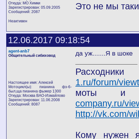
Откуда: МО Химки
Это не мы такие
Зарегистрирован: 05.09.2005
Сообщений: 2087
Неактивен
12.06.2017 09:18:54
agent-anb7
да уж.......Я в шоке
Общительный сибиховод
Расход
1.ru/forum/view
Настоящее имя: Алексей
Мотоцикл(ы): пианина фз-6-
моты
был,ща пианина фыжер 1300
Откуда: Москва ВАО-Измайлово
Зарегистрирован: 11.06.2008
company.ru/vie
Сообщений: 8087
http://vk.com/wi
Кому нужен я 