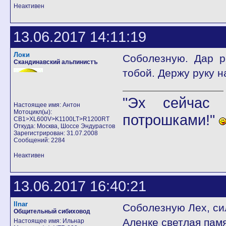
Неактивен
13.06.2017 14:11:19
Локи
Соболезную. Дар р
Скандинавский альпинистъ
тобой. Держу руку н
"Эх сейчас 
Настоящее имя: Антон
Мотоцикл(ы):
потрошками!"
CB1>XL600V>K1100LT>R1200RT
Откуда: Москва, Шоссе Эндурастов
Зарегистрирован: 31.07.2008
Сообщений: 2284
Неактивен
13.06.2017 16:40:21
Ilnar
Соболезную Лех, сил
Общительный сибиховод
Аленке светлая памя
Настоящее имя: Ильнар