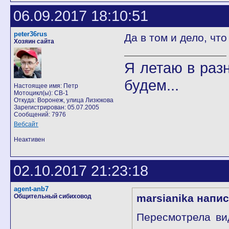
06.09.2017 18:10:51
peter36rus
Да в том и дело, что
Хозяин сайта
Я летаю в разн
будем...
Настоящее имя: Петр
Мотоцикл(ы): CB-1
Откуда: Воронеж, улица Лизюкова
Зарегистрирован: 05.07.2005
Сообщений: 7976
Вебсайт
Неактивен
02.10.2017 21:23:18
agent-anb7
marsianika напис
Общительный сибиховод
Пересмотрела ви