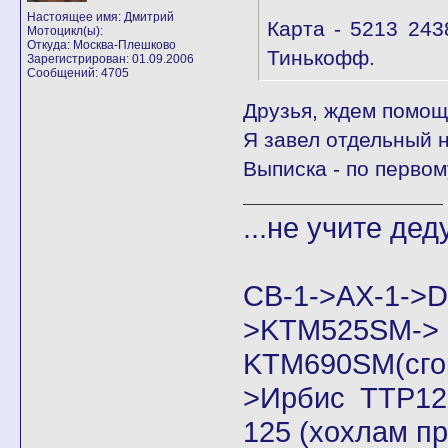
Настоящее имя: Дмитрий
Карта - 5213 243
Мотоцикл(ы):
Откуда: Москва-Плешково
Тинькофф.
Зарегистрирован: 01.09.2006
Сообщений: 4705
Друзья, ждем помощ
Я завел отдельный н
Выписка - по перво
...не учите дед
CB-1->AX-1
>KTM525SM->
KTM690SM(сго
>Ирбис ТТР125
125 (хохлам п