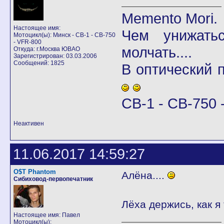
Memento Mori.
Настоящее имя:
Чем унижать
Мотоцикл(ы): Минск - CB-1 - CB-750
- VFR-800
молчать....
Откуда: г.Москва ЮВАО
Зарегистрирован: 03.03.2006
Сообщений: 1825
В оптический
CB-1 - CB-750 -
Неактивен
11.06.2017 14:59:27
O$T Phantom
Алёна....
Сибиховод-первопечатник
Лёха держись, как я
Настоящее имя: Павел
Мотоцикл(ы):