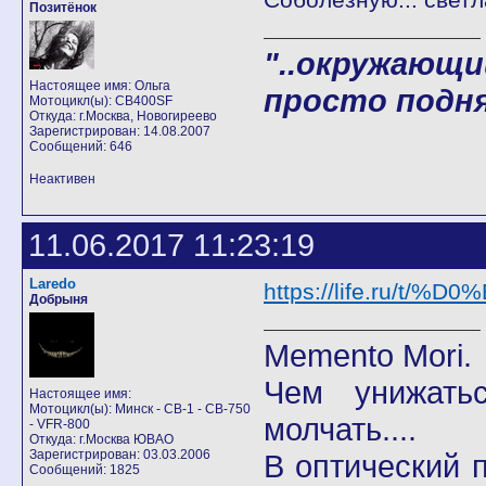
Позитёнок
"..окружающи
Настоящее имя: Ольга
просто подня
Мотоцикл(ы): CB400SF
Откуда: г.Москва, Новогиреево
Зарегистрирован: 14.08.2007
Сообщений: 646
Неактивен
11.06.2017 11:23:19
Laredo
https://life.ru/t
Добрыня
Memento Mori.
Чем унижать
Настоящее имя:
Мотоцикл(ы): Минск - CB-1 - CB-750
молчать....
- VFR-800
Откуда: г.Москва ЮВАО
Зарегистрирован: 03.03.2006
В оптический
Сообщений: 1825