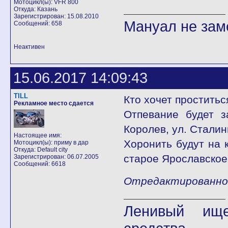
Мотоцикл(ы): VFR 800
Откуда: Казань
Зарегистрирован: 15.08.2010
Мануал не заме
Сообщений: 658
Неактивен
15.06.2017 14:09:43
TILL
Кто хочет проститьс
Рекламное место сдается
Отпевание будет з
Королев, ул. Сталин
Настоящее имя:
Хоронить будут на 
Мотоцикл(ы): приму в дар
Откуда: Default city
старое Ярославское
Зарегистрирован: 06.07.2005
Сообщений: 6618
Отредактированно T
Ленивый ище