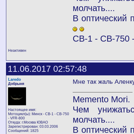
молчать....
В оптический
CB-1 - CB-750 -
Неактивен
11.06.2017 02:57:48
Laredo
Мне так жаль Аленку..
Добрыня
Memento Mori.
Чем унижать
Настоящее имя:
Мотоцикл(ы): Минск - CB-1 - CB-750
молчать....
- VFR-800
Откуда: г.Москва ЮВАО
Зарегистрирован: 03.03.2006
В оптический
Сообщений: 1825