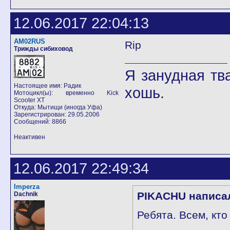
12.06.2017 22:04:13
AM02RUS
Rip
Трижды сибиховод
Я занудная тв
Настоящее имя: Радик
хошь.
Мотоцикл(ы): временно Kick
Scooter XT
Откуда: Мытищи (иногда Уфа)
Зарегистрирован: 29.05.2006
Сообщений: 8866
Неактивен
12.06.2017 22:49:34
Imperza
PIKACHU написа
Dachnik
Ребята. Всем, кт