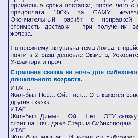
примерные сроки поставки, после чего с 
предоплата 100% за САМУ железя
Окончательный расчёт с поправкой
стоимость доставки - при получении в
железа.
По прежнему актуальна тема Лоиса, с прай
почти в 2 раза дешевле Экзиста, Ускорите
Х-фактора и проч.
Страшная сказка на ночь для сибихово
дошкольного возраста.
ИТАГ...
Жил-был Пёс... Ой... нет... Это кажется со
другая сказка...
ИТАГ...
Жил-был Димыч... Ой... Нет... ЭТУ сказку
стоит на ночь даже Старым Сибиховодам...
ИТАГ...
Жил был малчег... И купил он сибиразег..