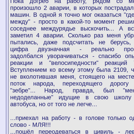
Пока догрёб на работу, рядом со м
произошло 2 аварии, в которых пострадал
машин. В одной я точно мог оказаться "где
между" - просто в какой-то момент реши
соседнее междурядье выскочить... А вс
заметил 4 аварии. Сколько раз меня убр
пытались, даже подсчитать не берусь,
цифра двузначная - реально про
задолбался уворачиваться - спасибо опы
реакции и "велосипедности" реакций 
Вступлением ко всему этому была 2109, ч
не вколотившая меня, стоящего на месте
поток народа, переходящего дорогу
"зебре"... Народ, правда, был "ме
недоделанные" идущие в свою школу
автобуса, но от того не легче...
...приехал на работу - в голове только о
слово - МЛЯ!!!
...пошёл переодеваться в цивиль - ле