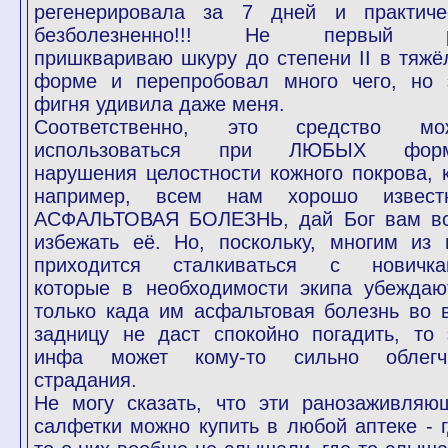
регенерировала за 7 дней и практиче
безболезненно!!! Не первый р
пришквариваю шкуру до степени II в тяжё
форме и перепробовал много чего, но 
фигня удивила даже меня.
Соответственно, это средство мо
использоваться при ЛЮБЫХ фор
нарушения целостности кожного покрова, к
например, всем нам хорошо извест
АСФАЛЬТОВАЯ БОЛЕЗНЬ, дай Бог вам в
избежать её. Но, поскольку, многим из 
приходится сталкиваться с новичка
которые в необходимости экипа убеждаю
только када им асфальтовая болезнь во 
задницу не даст спокойно погадить, то 
инфа может кому-то сильно облегч
страдания.
Не могу сказать, что эти ранозаживляю
салфетки можно купить в любой аптеке - г