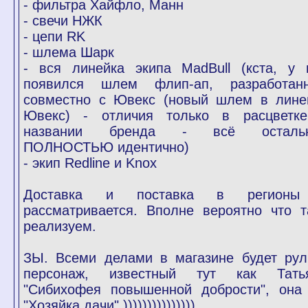
- фильтра Хайфло, Манн
- свечи НЖК
- цепи RK
- шлема Шарк
- вся линейка экипа MadBull (кста, у 
появился шлем флип-ап, разработан
совместно с Ювекс (новый шлем в лине
Ювекс) - отличия только в расцветк
названии бренда - всё осталь
ПОЛНОСТЬЮ идентично)
- экип Redline и Knox
Доставка и поставка в регион
рассматривается. Вполне вероятно что т
реализуем.
ЗЫ. Всеми делами в магазине будет рул
персонаж, известный тут как Тать
"Сибихофея повышенной добрости", она
"Хозяйка дачи" )))))))))))))))