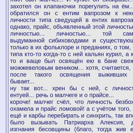
захотел он клапаночки порегулить на ём..
обратился он с ентим вапрозом к нек
личности типа сведущей в ентих вапрозах
однако, прайс, объявленный этой личностью
личностью... личностью... той сам
выдуманной сибиховодами и существую
только в их фольклоре и преданиях, о том, 
типа кто-то когда-то с ней кальян курил, а 
то и ваще был освящён ею в бане све
можжевеловым веником... хотя, считается, 
после такого освящения выживших
бывает...
ну так вот... хрен бы с ней, с личнос
ентуей... речь о малчеге и о прайсе...
короче! малчег счёл, что личность безбо
охамела и прайс ломовой! а с учётом того, 
ещё и карбы перебирать и синхрить, так вп
было вызывать Патриарха Алексия, 
изгнания бесовщины (благо, тогда жив 