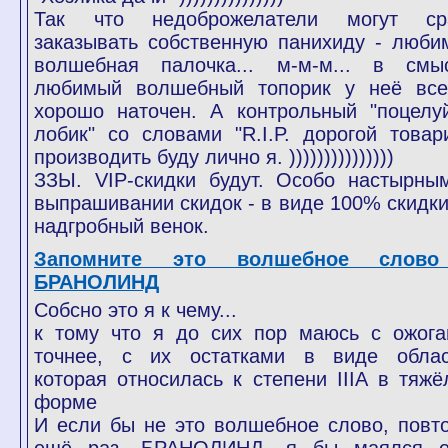
Так что недоброжелатели могут ср
заказывать собственную панихиду - люби
волшебная палочка... м-м-м... в смы
любимый волшебный топорик у неё все
хорошо наточен. А контрольный "поцелу
лобик" со словами "R.I.P. дорогой товар
производить буду лично я. )))))))))))))))
ЗЗЫ. VIP-скидки будут. Особо настырны
выпрашивании скидок - в виде 100% скидки
надгробный венок.
Запомните это волшебное слов
БРАНОЛИНД
Собсно это я к чему...
к тому что я до сих пор маюсь с ожога
точнее, с их остатками в виде облас
которая относилась к степени IIIА в тяжё
форме
И если бы не это волшебное слово, повт