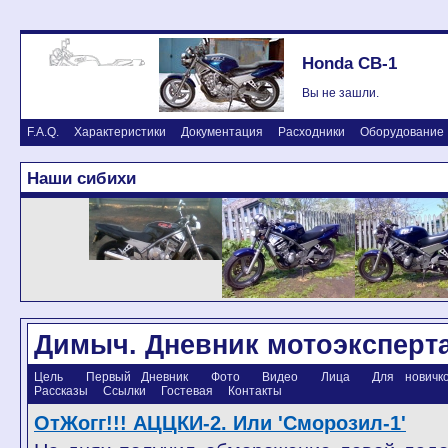
Honda CB-1
Вы не зашли.
F.A.Q.
Характеристики
Документация
Расходники
Оборудование
Наши сибихи
Димыч. Дневник мотоэксперт
Цель
Первый Дневник
Фото
Видео
Лица
Для новичков
Рассказы
Ссылки
Гостевая
Контакты
ОтЖогг!!! АЦЦКИ-2. Или 'Сморозил-1'