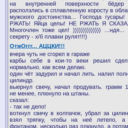
на внутренней поверхности бёде
расползлись в сплавленную коросту в обла
мужского достоинства... Господа гусары!
РЖАТЬ! Яйца целы! НЕ РЖАТЬ Я СКАЗАЛ
Многочлен тоже цел! )))))))))))))) ...ндя...
секрету - х/б плавки рулят!!!)
ОтжОггг... АЦЦКИ!!!
вчера чуть не сгорел в гараже
карбы себе в кои-то веки решил сдел
нормально. как всем делаю.
один чёт задурил и начал лить. налил пол
цилиндр.
выернул свечу, начал продувать. грамм 1
не менее, плюнуло на штаны.
сказал:
- так не дело!
воткнул свечу в колпачок, убрал за цилин
взял тряпку, чтобы на неё летело, а
фонтаном. несколько раз плюнуло, а потом