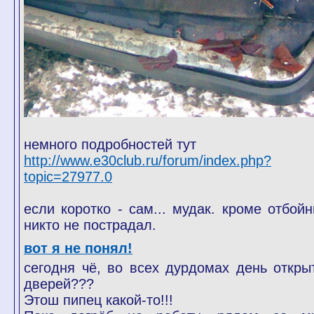
немного подробностей тут
http://www.e30club.ru/forum/index.php?
topic=27977.0
если коротко - сам... мудак. кроме отбойн
никто не пострадал.
вот я не понял!
сегодня чё, во всех дурдомах день откры
дверей???
Этош пипец какой-то!!!