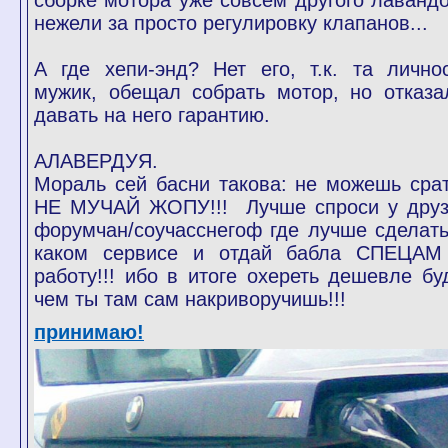
сборке мотора уже совсем другого лавандо
нежели за просто регулировку клапанов...
А где хепи-энд? Нет его, т.к. та личнос
мужик, обещал собрать мотор, но отказа
давать на него гарантию.
АЛАВЕРДУЯ.
Мораль сей басни такова: не можешь срат
НЕ МУЧАЙ ЖОПУ!!! Лучше спроси у друз
форумчан/соучасснегоф где лучше сделать
каком сервисе и отдай бабла СПЕЦАМ
работу!!! ибо в итоге охереть дешевле буд
чем ты там сам накриворучишь!!!
принимаю!