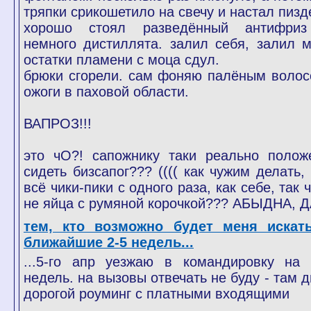
тряпки срикошетило на свечу и настал пизд
хорошо стоял разведённый антифри
немного дистиллята. залил себя, залил м
остатки пламени с моца сдул.
брюки сгорели. сам фоняю палёным волос
ожоги в паховой области.
ВАПРОЗ!!!
это чО?! сапожнику таки реально полож
сидеть бизсапог??? (((( как чужим делать, 
всё чики-пики с одного раза, как себе, так 
не яйца с румяной корочкой??? АБЫДНА, ДА
тем, кто возможно будет меня искат
ближайшие 2-5 недель...
...5-го апр уезжаю в командировку на 
недель. на вызовы отвечать не буду - там д
дорогой роуминг с платными входящими