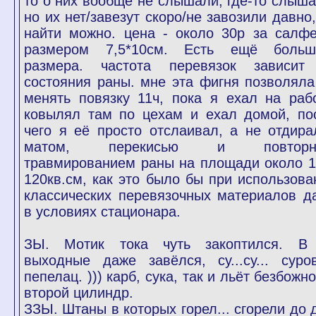
то о них вообще не слышали, где-то слыша
но их нет/завезут скоро/не завозили давно,
найти можно. цена - около 30р за салфе
размером 7,5*10см. Есть ещё больш
размера. частота перевязок зависит
состояния раны. мне эта фигня позволяла
менять повязку 11ч, пока я ехал на рабо
ковылял там по цехам и ехал домой, по
чего я её просто отслаивал, а не отдира
матом, перекисью и повторн
травмированием раны на площади около 1
120кв.см, как это было бы при использова
классических перевязочных материалов д
в условиях стационара.
ЗЫ. Мотик тока чуть закоптился. В
выходные даже завёлся, су...су... суро
пепелац. ))) карб, сука, так и льёт безбожн
второй цилиндр.
ЗЗЫ. Штаны в которых горел... сгорели до 