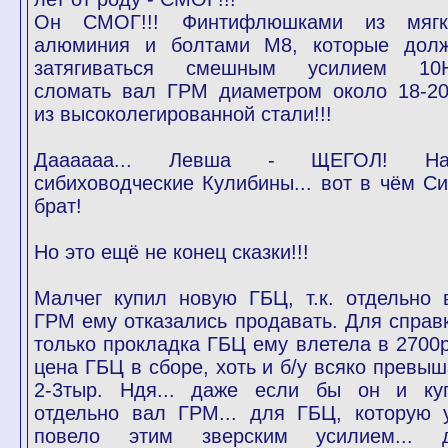
Он СМОГ!!! Финтифлюшками из мягк
алюминия и болтами М8, которые дол
затягиваться смешным усилием 10
сломать вал ГРМ диаметром около 18-2
из высоколегированной стали!!!
Даааааа... Левша - ЩЕГОЛ! На
сибиховодческие Кулибины... вот в чём Си
брат!
Но это ещё не конец сказки!!!
Малчег купил новую ГБЦ, т.к. отдельно 
ГРМ ему отказались продавать. Для справк
только прокладка ГБЦ ему влетела в 2700р
цена ГБЦ в сборе, хоть и б/у всяко превыш
2-3тыр. Ндя... даже если бы он и ку
отдельно вал ГРМ... для ГБЦ, которую 
повело этим зверским усилием... 