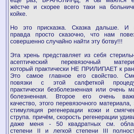
ещё раз, БРАНОЛИНД, я бы маялся 
жёстче и скорее всего таки на больнич
койке.
Но это присказка. Сказка дальше. И 
правда просто сказочно, что нам пове
совершенно случайно найти эту ботву!!!
Эта хрень представляет из себя стериль
асептический перевязочный матери
который практически НЕ ПРИЛИПАЕТ к ране
Это самое главное его свойство. См
повязки с этой салфеткой процед
практически безболезненная или очень м
болезненная. Второе его очень важ
качество, этого перевязочного материала, 
стимуляция регенерации кожи и смягче
струпа. причём, скорость регенерации удив
даже меня - 50 квадратных см. обла
степени II и легкой степени III полнос