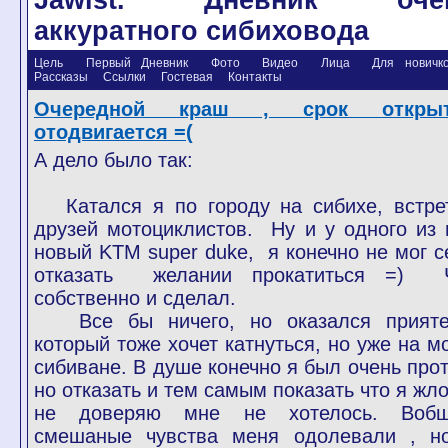
Jawist. Дневник оче
аккуратного сибиховода
Цель
Первый Дневник
Фото
Видео
Лица
Для новичков
Рассказы
Ссылки
Гостевая
Контакты
Очередной краш , срок открыт
отодвигается =(
А дело было так:
Катался я по городу на сибихе, встре
друзей мотоциклистов. Ну и у одного из 
новый KTM super duke, я конечно не мог с
отказать желании прокатиться =) 
собственно и сделал.
Все бы ничего, но оказался прияте
который тоже хочет катнуться, но уже на м
сибиване. В душе конечно я был очень прот
но отказать и тем самым показать что я жло
не доверяю мне не хотелось. Воб
смешаные чувства меня одолевали , н