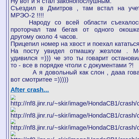
Ну вот и я стал законопослушным.
Съездил в Дмитров , там встал на уче
МРЭО-2 !!!!
Народу со всей области съехалос
проторчал там бегая от одного окошк
другому около 4 часов.
Прицепил номер на хвост и поехал кататься
На посту увидел отмашку жезлом . М
удивился =))) че это ты говарит останови
то - все в порядке чтоли с документами ?!
А я довольный как слон , дааа гов
вот смотритее =)))))
After crash...