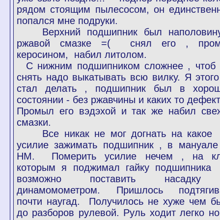
рядом стоящим пылесосом, он единствен
попался мне подруки.
Верхний подшипник был наполовин
ржавой смазке =( снял его , про
керосином, набил литолом.
С нижним подшипником сложнее , чтоб 
снять надо выкатывать всю вилку. Я этого
стал делать , подшипник был в хоро
состоянии - без ржавчины и каких то дефект
Промыл его вэдэхой и так же набил све
смазки.
Все никак не мог догнать на какое
усилие зажимать подшипник , в мануале
НМ. Померить усилие нечем , на к
которым я поджимал гайку подшипника
возможно поставить насадку
динамомометром. Пришлось подтягив
почти наугад. Получилось не хуже чем б
до разборов рулевой. Руль ходит легко но