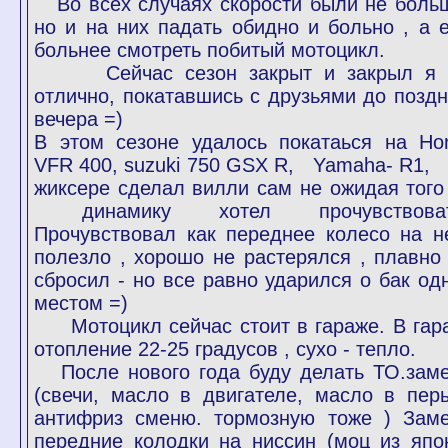
Во всех случаях скорости были не боль
но и на них падать обидно и больно , а 
больнее смотреть побитый мотоцикл.
Сейчас сезон закрыт и закрыл я 
отлично, покатавшись с друзьями до поздн
вечера =)
В этом сезоне удалось покатаься на Ho
VFR 400, suzuki 750 GSX R, Yamaha- R1,
жиксере сделал вилли сам не ожидая того
динамику хотел прочувствоват
Прочувствовал как переднее колесо на н
полезло , хорошо не растерялся , плавно 
сбросил - но все равно ударился о бак од
местом =)
Мотоцикл сейчас стоит в гараже. В гар
отопление 22-25 градусов , сухо - тепло.
После нового года буду делать ТО.зам
(свечи, масло в двигателе, масло в перь
антифриз сменю. тормозную тоже ) Зам
передние колодки на ниссин (моц из япо