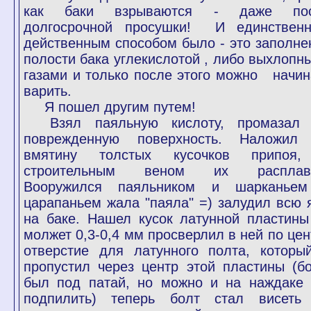
как баки взрываются - даже по
долгосрочной просушки! И единствен
действенным способом было - это заполне
полости бака углекислотой , либо выхлопн
газами и только после этого можно начин
варить.
Я пошел другим путем!
Взял паяльную кислоту, промазал
поврежденную поверхность. Наложил
вмятину толстых кусочков припоя
строительным веном их расплав
Вооружился паяльником и шарканье
царапаньем жала "паяла" =) залудил всю 
на баке. Нашел кусок латунной пластины
молжет 0,3-0,4 мм просверлил в ней по цен
отверстие для латунного полта, которы
пропустил через центр этой пластины (б
был под патай, но можно и на наждаке 
подпилить) теперь болт стал висеть