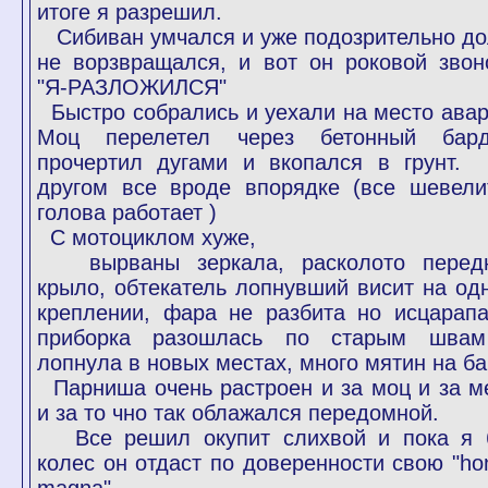
итоге я разрешил.
Сибиван умчался и уже подозрительно до
не ворзвращался, и вот он роковой звон
"Я-РАЗЛОЖИЛСЯ"
Быстро собрались и уехали на место авар
Моц перелетел через бетонный бар
прочертил дугами и вкопался в грунт
другом все вроде впорядке (все шевели
голова работает )
С мотоциклом хуже,
вырваны зеркала, расколото перед
крыло, обтекатель лопнувший висит на од
креплении, фара не разбита но исцарапа
приборка разошлась по старым шва
лопнула в новых местах, много мятин на ба
Парниша очень растроен и за моц и за м
и за то чно так облажался передомной.
Все решил окупит слихвой и пока я 
колес он отдаст по доверенности свою "ho