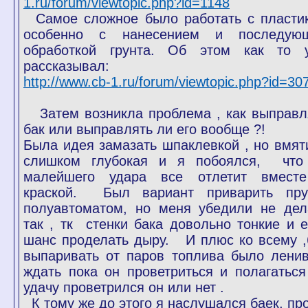
1.ru/forum/viewtopic.php?id=1148
Самое сложное было работать с пласти
особенно с нанесением и последую
обработкой грунта. Об этом как то 
рассказывал:
http://www.cb-1.ru/forum/viewtopic.php?id=30
Затем возникла проблема , как выправл
бак или выправлять ли его вообще ?!
Была идея замазать шпаклевкой , но вмят
слишком глубокая и я побоялся, что
малейшего удара все отлетит вмест
краской. Был вариант приварить пру
полуавтоматом, но меня убедили не дел
так , тк стенки бака довольно тонкие и е
шанс проделать дыру. И плюс ко всему ,
выпаривать от паров топлива было ленив
ждать пока он проветриться и полагаться
удачу проветрился он или нет .
К тому же до этого я наслушался баек, про