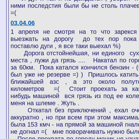
ними последстия были бы не столь плаче
=(
03.04.06
1 апреля не смотря на то что зарекся
выезжать на дорогу до тех пор пока
поставлю дуги , я все таки выехал %)
Дорога отстойнейшая, ни единого сух
места , лужи да грязь .... Накатал по гор
за 60км. Пока катался кончился бензин - (
был уже не резерве =) ) Пришлось катить
ближайшей азс , а это около полут
километров =( Стоит проехать за ка
нибудь машиной вся грязь из под ее коле
меня на шлеме . Жуть .
Откатал без приключений , ехал оч
аккуратно , но при всем при этом максима
была 153 кмч - на прямой за машиной гналс
не догнал =( мне поворачивать нужно был
После прохвата по городу моцик не узна