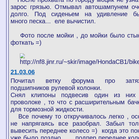
зарос грязью. Отмывал автошампунем оч
долго. Под сиденьем на удивление б
много песка... еле вычистил.
Фото после мойки , до мойки было сты
фоткать =)
21.03.06
Почитал ветку форума про затя
подшипников рулевой колонки.
Снял клипоны подвесив один из них
проволоке , то что с расширительным бач
для тормозной жидкости.
Все почему то откручивалось легко , ос
не напрягаясь все разобрал. Забыл тол
вывесить переднее колесо =) когда это по
уже было поздно... подпер переднее кол