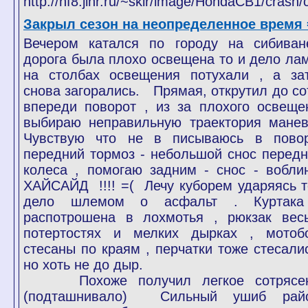
Закрыл сезон на неопределенное время 
Вечером катался по городу на сибиван
дорога была плохо освещена то и дело ла
на столбах освещения потухали , а за
снова загорались. Прямая, открутил до со
впереди поворот , из за плохого освеще
выбираю неправильную траектория манев
Чувствую что не в писываюсь в повор
передний тормоз - небольшой снос передн
колеса , помогаю задним - снос - воблин
ХАЙСАЙД !!!! =( Лечу куборем ударяясь т
дело шлемом о асфальт . Куртак
распотрошена в лохмотья , рюкзак вес
потертостях и мелких дырках , мотоб
стесаны по краям , перчатки тоже стесалис
но хоть не до дыр.
Похоже получил легкое сотрясе
(подташнивало) Сильный ушиб рай