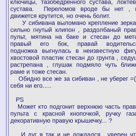
ключицы, тазобедренного сустава, локтев
сустава. Переломов вроде бы нет , 
движется крутится, но очень болит.
У сибивана выломано крепление зерка
сильно гнутый клипон , раздолбаный пра
пульт, мятина на баке и стесан до мет
правый его бок, правай водительс
подножка выгнулась в неизвестную фигу
хвостовой пластик стесан до грунта , седу
растрепана , глушак подмяло чуть ближ
раме и тоже стесан.
Обидно все же за сибиван , не уберег =(
себя ни его.....
PS
Может кто подгонит верхнюю часть прав
пульта с красной кнопочкой, ручку газ
декоративную правую крышечку... ?
И дуг я так и не дождался , уверен чт