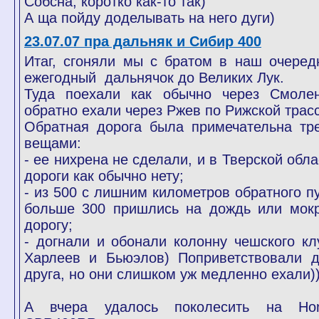
Собсна, коротко как-то так)
А ща пойду доделывать на него дуги)
23.07.07 пра дальняк и Сибир 400
Итаг, сгоняли мы с братом в наш очеред
ежегодный дальнячок до Великих Лук.
Туда поехали как обычно через Смолен
обратно ехали через Ржев по Рижской трасс
Обратная дорога была примечательна тр
вещами:
- ее нихрена не сделали, и в Тверской обла
дороги как обычно нету;
- из 500 с лишним километров обратного пу
больше 300 пришлись на дождь или мок
дорогу;
- догнали и обонали колонну чешского кл
Харлеев и Бьюэлов) Поприветствовали д
друга, но они слишком уж медленно ехали)
А вчера удалось поколесить на Ho