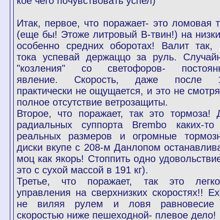
кое чего почувствовать успел)
Итак, первое, что поражает- это ломовая т
(еще бы! Этоже литровый В-твин!) на низки
особенно средних оборотах! Валит так, 
тока успевай держаццо за руль. Случай
"козления" со светофоров- постоян
явление. Скорость, даже после 
практически не ощущается, и это не смотря
полное отсутствие ветрозащиты.
Второе, что поражает, так это тормоза! 
радиальных суппорта Brembo каких-то
реальных размеров и огромные тормоз
диски вкупе с 208-м Данлопом останавлив
моц как якорь! Стоппить одно удовольствие
это с сухой массой в 191 кг).
Третье, что поражает, так это легко
управления на сверхнизких скоростях!! Ех
не виляя рулем и ловя равновесие
скоростью ниже пешеходной- плевое дело!