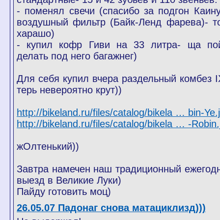
- поменял свечи (спасибо за подгон Каину
воздушный фильтр (Байк-Ленд фарева)- т
харашо)
- купил кофр Гиви на 33 литра- ща по
делать под него багажнег)
Для себя купил вчера раздельный комбез I
терь невероятно крут))
http://bikeland.ru/files/catalog/bikela … bin-Ye.
http://bikeland.ru/files/catalog/bikela … -Robin.
жОлтенький))
Завтра намечен наш традиционный ежегод
выезд в Великие Луки)
Пайду готовить моц)
26.05.07 Падонаг снова матациклизд)))