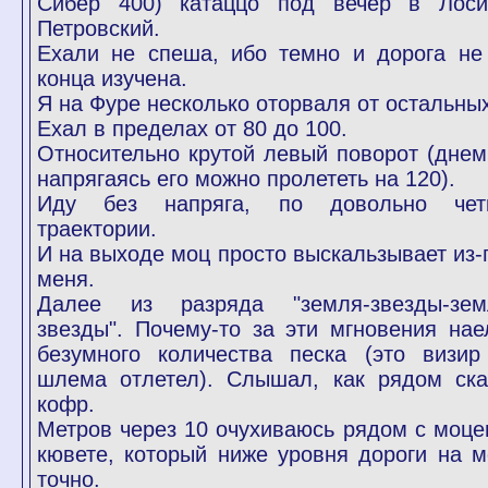
Сибер 400) катаццо под вечер в Лоси
Петровский.
Ехали не спеша, ибо темно и дорога не
конца изучена.
Я на Фуре несколько оторваля от остальных
Ехал в пределах от 80 до 100.
Относительно крутой левый поворот (днем
напрягаясь его можно пролететь на 120).
Иду без напряга, по довольно чет
траектории.
И на выходе моц просто выскальзывает из-
меня.
Далее из разряда "земля-звезды-зем
звезды". Почему-то за эти мгновения нае
безумного количества песка (это визир
шлема отлетел). Слышал, как рядом ска
кофр.
Метров через 10 очухиваюсь рядом с моце
кювете, который ниже уровня дороги на м
точно.