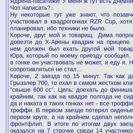
Ядрена-пасатижи! У меня ж тут есть дневни
Чоп написать?..
Ну некоторые тут уже знают, что позавч
участвовал в квадрогонках RZR Cup, хотя
планировал, ибо техники не было.
Короче, друг мой и товарищ Дима попро
довезти до Х-Арены квадрик на прицепе.
нем должен был ехать другой мой това
Юра, который по моему приезду сообщил, 
в гонке он участвовать не может, и еду я. 
сопротивляться не стал...
Короче, 2 заезда по 15 минут. Так как д
Грыззлер 700, то ехал в самом жестком кла
"свыше 600 сс". Цель: доехать до финиша
крайним, так как на квадре полгода не сид
да и наката в таких гонках нет - все трофф
троффи. В первом заезде потерял сиденье
первом круге, а на крайнем сделал непол
фронтфлип. В итоге по итогам двух заез
оказался на 7 строчке среди 14 участнико