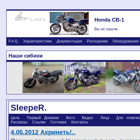
Honda CB-1
Вы не зашли.
F.A.Q.
Характеристики
Документация
Расходники
Оборудование
Наши сибихи
SleepeR.
Цель
Первый Дневник
Фото
Видео
Лица
Для новичков
Рассказы
Ссылки
Гостевая
Контакты
4.05.2012 Ахринеть!..