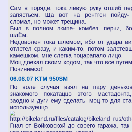
Сам в поряде, тока левую руку отшиб пе
запястьем. Ща вот на рентген пойду-
сломал, но может трещина.
Был в полном экипе- комбез, перчи, бо
шлЁм.
Недоволен тока шлемом, ибо от удара ви
отлетел сразу, и каким-то, потом залетев
камешком, мне слегка поцарапало лицо.
Моц доехал своим ходом, так что все путем
Починимсо!!
06.08.07 KTM 950SM
По воле случая взял на пару денько
знакомого покатаццо этого мастадонта
заодно и дуги ему сделать- моц-то для ста
используеццо.
Гнал от Войковской до своего гаража, так 