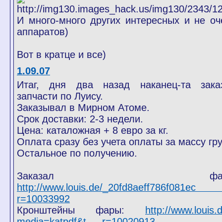
И много-много других интересных и не оч
аппаратов)
Вот в кратце и все)
1.09.07
Итаг, дня два назад наканец-та зака
запчасти по Луису.
Заказывал в Мирном Атоме.
Срок доставки: 2-3 недели.
Цена: каталожная + 8 евро за кг.
Оплата сразу без учета оплаты за массу гру
Остальное по получению.
Заказал фару
http://www.louis.de/_20fd8aeff786f081e
r=10033992
Кронштейны фары:
http://www.louis.
media=katpdf&t … r=10020913