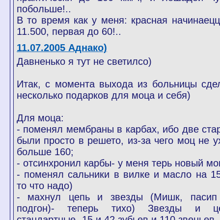
побольше!..
В то время как у меня: красная начинаецц
11.500, первая до 60!..
11.07.2005 Аднако)
Давненько я тут не светилсо)
Итак, с момента выхода из больницы сде
несколько подарков для моца и себя)
Для моца:
- поменял мембраны в карбах, ибо две ста
были просто в решето, из-за чего моц не у
больше 160;
- отсинхронил карбы- у меня терь новый мо
- поменял сальники в вилке и масло на 1
то что надо)
- махнул цепь и звезды (Мишк, пасип
подгон)- теперь тихо) Звезды и ц
стандартные- 15 и 42 зубьев и 110 звеньев.