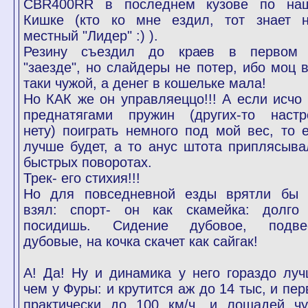
CBR400RR в последнем кузове по на
Кишке (кто ко мне ездил, тот знает 
местный "Лидер" :) ).
Резину съездил до краев в первом
"заезде", но слайдеры не потер, ибо моц в
таки чужой, а денег в кошельке мала!
Но КАК же он управляеццо!!! А если исчо 
преднатягами пружин (других-то настр
нету) поиграть немного под мой вес, то 
лучше будет, а то анус штота приплясыва
быстрых поворотах.
Трек- его стихия!!!
Но для повседневной езды врятли бы 
взял: спорт- он как скамейка: долго
посидишь. Сидение дубовое, подве
дубовые, на кочка скачет как сайгак!
А! Да! Ну и динамика у него гораздо луч
чем у Фуры: и крутится аж до 14 тыс, и пер
практически до 100 км/ч, и лошадей чу