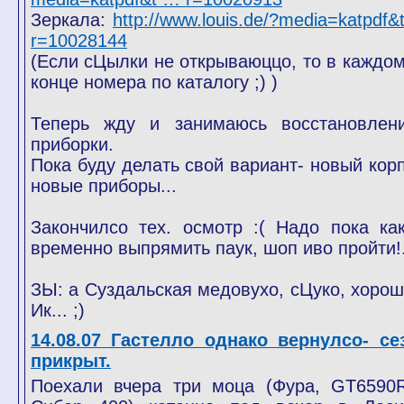
Зеркала:
http://www.louis.de/?media=katpdf
r=10028144
(Если сЦылки не открываюццо, то в каждом
конце номера по каталогу ;) )
Теперь жду и занимаюсь восстановлен
приборки.
Пока буду делать свой вариант- новый корп
новые приборы...
Закончилсо тех. осмотр :( Надо пока как
временно выпрямить паук, шоп иво пройти!.
ЗЫ: а Суздальская медовухо, сЦуко, хороша
Ик... ;)
14.08.07 Гастелло однако вернулсо- се
прикрыт.
Поехали вчера три моца (Фура, GT6590