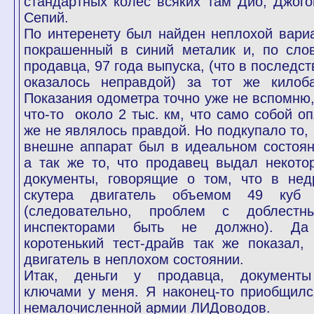
стандартных колес всяких там Дио, Джого
Сепий.
По интеренету был найден неплохой вариа
покрашенный в синий металик и, по сло
продавца, 97 года выпуска, (что в последст
оказалось неправдой) за тот же килоба
Показания одометра точно уже не вспомню,
что-то около 2 тыс. км, что само собой оп
же не являлось правдой. Но подкупало то, 
внешне аппарат был в идеальном состоян
а так же то, что продавец выдал некото
документы, говорящие о том, что в нед
скутера двигатель объемом 49 куб
(следовательно, проблем с доблестн
инспекторами быть не должно). Д
коротенький тест-драйв так же показал, 
двигатель в неплохом состоянии.
Итак, деньги у продавца, документ
ключами у меня. Я наконец-то приобщилс
немалочисленной армии ЛИДоводов.