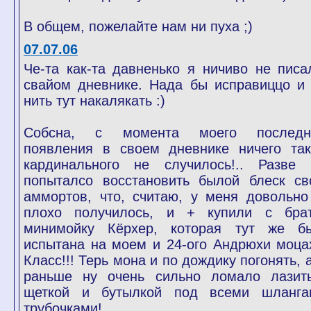
В общем, пожелайте нам ни пуха ;)
07.07.06
Че-та как-та давненько я ничиво не писа
свайом дневнике. Нада бы исправиццо и 
нить тут накалякать :)
Собсна, с момента моего последн
появления в своем дневнике ничего так
кардинального не случилось!.. Разве 
попыталсо восстановить былой блеск св
аммортов, что, считаю, у меня довольно
плохо получилось, и + купили с бра
минимойку Кёрхер, которая тут же б
испытана на моем и 24-ого Андрюхи моцах
Класс!!! Терь мона и по дождику погонять, 
раньше ну очень сильно ломало лазит
щеткой и бутылкой под всеми шланга
трубочками!