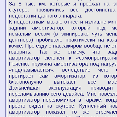
За 8 тыс. км, которые я проехал на э
скутере, проявились все достоинств
недостатки данного аппарата.
К недостаткам можно отнести излишне мяг
задний амортизатор, который под м
немалым весом (в экипировке чуть мен
центнера) пробивало практически на каж
кочке. Про езду с пассажиром вообще не ст
говорить. Так же отмечу, что зад
амортизатор склонен к «самопротирани
Поясню: пружина амортизатора под нагруз
«подламывается», вследствие чего 
протирает сам амортизатор, из котор
благополучно вытекает все мас
Дальнейшая эксплуатация приводи
переламыванию сего девайса. Мне повезло
амортизатор переломился в гараже, когд
просто сидел на скутере. Купленный но
амортизатор показал то же стремле