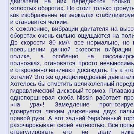
двигателя на них передаются только
холостых оборотах. Но стоит только тронуть
как изображение на зеркалах стабилизируе
и становится четким.
К сожалению, вибрации двигателя на высо
оборотах очень сильно ощущаются на поли
До скорости 80 км/ч все нормально, но 
превышении данной скорости вибрации
полике, а особенно на пассажирс
подножках, становятся просто невыносим
и откровенно начинают досаждать. Ну а что
хотели? Это же одноцилиндровый двигател
Хотелось бы отметить великолепный перед
гидравлический дисковый тормоз. Плаваю
однопоршневая скоба Nissin работает про
«на ура»! Замедление прогнозируе
дозируется легким движением двух паль
правой руки. А вот задний барабанный тор
разочаровывает своей ватностью. Все попы
отрегулировать его не дали ника