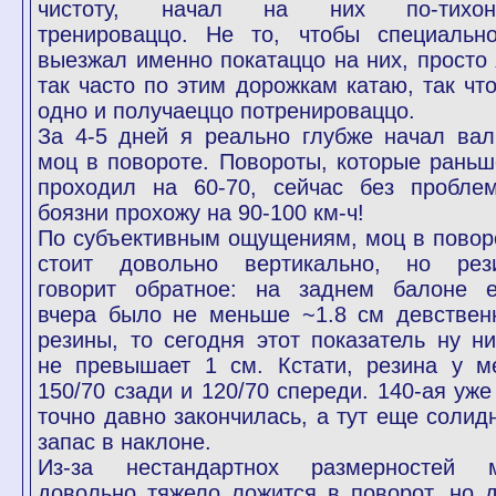
чистоту, начал на них по-тихон
тренироваццо. Не то, чтобы специальн
выезжал именно покатаццо на них, просто 
так часто по этим дорожкам катаю, так что
одно и получаеццо потренироваццо.
За 4-5 дней я реально глубже начал вал
моц в повороте. Повороты, которые раньш
проходил на 60-70, сейчас без пробле
боязни прохожу на 90-100 км-ч!
По субъективным ощущениям, моц в повор
стоит довольно вертикально, но рез
говорит обратное: на заднем балоне 
вчера было не меньше ~1.8 см девствен
резины, то сегодня этот показатель ну ни
не превышает 1 см. Кстати, резина у м
150/70 сзади и 120/70 спереди. 140-ая уже
точно давно закончилась, а тут еще солид
запас в наклоне.
Из-за нестандартнох размерностей 
довольно тяжело ложится в поворот, но д