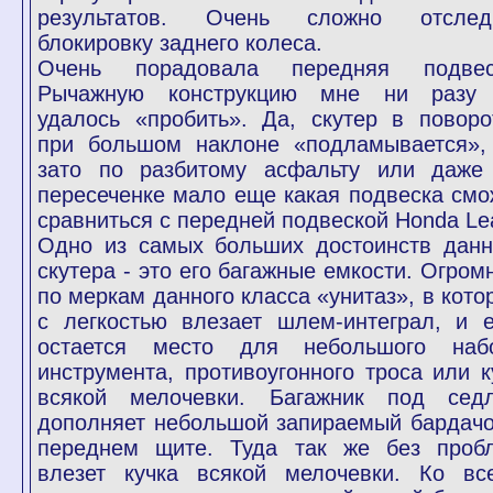
результатов. Очень сложно отслед
блокировку заднего колеса.
Очень порадовала передняя подвес
Рычажную конструкцию мне ни разу
удалось «пробить». Да, скутер в поворо
при большом наклоне «подламывается»,
зато по разбитому асфальту или даже
пересеченке мало еще какая подвеска смо
сравниться с передней подвеской Honda Le
Одно из самых больших достоинств данн
скутера - это его багажные емкости. Огром
по меркам данного класса «унитаз», в кото
с легкостью влезает шлем-интеграл, и 
остается место для небольшого наб
инструмента, противоугонного троса или к
всякой мелочевки. Багажник под сед
дополняет небольшой запираемый бардачо
переднем щите. Туда так же без проб
влезет кучка всякой мелочевки. Ко вс