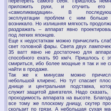
перетереть самого себя. Пришлось немн
приложить руки, и отучить его
«самоликвидации». В последую
эксплуатации проблем с ним больше
возникало. Но излишняя мягкость продолж
раздражать – аппарат явно проектирова
под легких японцев.
Еще к недостаткам можно причислить сла
свет головной фары. Света двух лампочек
35 ватт явно не достаточно для аппара
способного ехать 90 км/ч. Пришлось с э
смириться, ибо более мощные я так и не с
найти в продаже.
Так же к минусам можно причисл
небольшой клиренс. Но тут спасает плос
днище и центральная подставка, кото
служит защитой двигателя. Надо сказать, 
проходимость аппарата на высоте. Благод
все тому же плоскому днищу, скутер про
скользит по грязи. А небольшая сухая ма