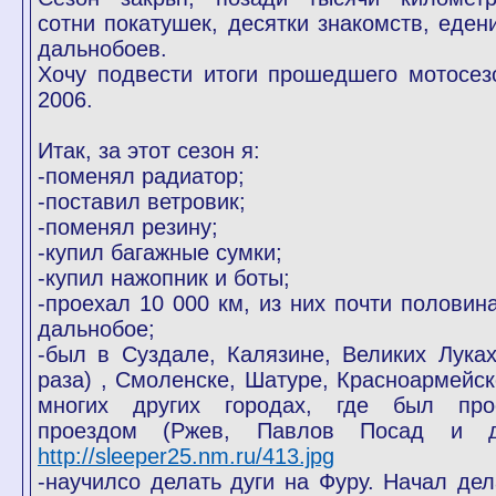
сотни покатушек, десятки знакомств, еден
дальнобоев.
Хочу подвести итоги прошедшего мотосез
2006.
Итак, за этот сезон я:
-поменял радиатор;
-поставил ветровик;
-поменял резину;
-купил багажные сумки;
-купил нажопник и боты;
-проехал 10 000 км, из них почти половина
дальнобое;
-был в Суздале, Калязине, Великих Луках
раза) , Смоленске, Шатуре, Красноармейск
многих других городах, где был про
проездом (Ржев, Павлов Посад и д
http://sleeper25.nm.ru/413.jpg
-научилсо делать дуги на Фуру. Начал дел