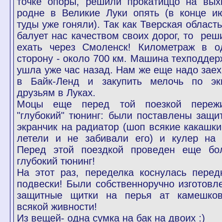
точке опоры, решили прокатиццо на вых
родне в Великие Луки опять (в конце и
туды уже гоняли). Так как Тверская область
балует нас качеством своих дорог, то реш
ехать через Смоленск! Километраж в о
сторону - около 700 км. Машина техподдер
ушла уже час назад. Нам же еще надо заех
в Байк-Ленд и закупить мелочь по эк
друзьям в Луках.
Моцы еще перед той поезкой переж
"глубокий" тюнинг: были поставлены защи
экранчик на радиатор (шоп всякие какашки
летели и не забивали его) и кулер на 
Перед этой поездкой проведен еще бо
глубокий тюнинг!
На этот раз, переделка коснулась перед
подвески! Были собственноручно изготовл
защитные щитки на перья ат камешко
всякой живности!
Из вещей- одна сумка на бак на двоих :)