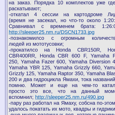
на заказ. Порядка 10 комплектов уже где
раскатывают;
-откатал 4 сессии на картодроме Ли
(время не засекал, но что-то около 1:20:
Сравнивал с временем брата: 1:26:0
http://sleeper25.nm.ru/DSCN1733.jpg
-познакомилсо с огромным количест
людей из мототусовки;
-прокатилсо на Honda CBR150R, Ho
CBR400RR, Honda CBR 600 F, Yamaha 
250, Yamaha Fazer 600, Yamaha Diversion 4
Yamaha YBR 125, Yamaha Grizzly 660, Yam
Grizzly 125, Yamaha Raptor 350, Yamaha Bla
200 и два гидроцикла Ямахи, тока названий
помню. Может и еще на чем-то катал
просто это все, что на данный мом
вспомнил;
http://sleeper25.nm.ru/490.jpg
-пару раз работал на Ямаху, собсна по-этом
удалось покатать их мото, квадры и гидрики
-еще много различных дел, которые пачиму