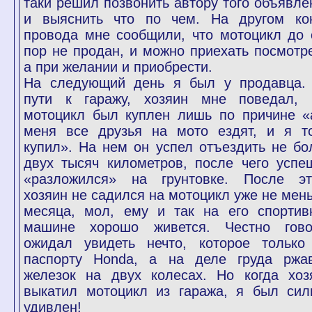
таки решил позвонить автору того объявле
и выяснить что по чем. На другом ко
провода мне сообщили, что мотоцикл до 
пор не продан, и можно приехать посмотре
а при желании и приобрести.
На следующий день я был у продавца.
пути к гаражу, хозяин мне поведал, 
мотоцикл был куплен лишь по причине «
меня все друзья на мото ездят, и я т
купил». На нем он успел отъездить не бо
двух тысяч километров, после чего успе
«разложился» на грунтовке. После эт
хозяин не садился на мотоцикл уже не мен
месяца, мол, ему и так на его спортив
машине хорошо живется. Честно гово
ожидал увидеть нечто, которое только
паспорту Honda, а на деле груда ржа
железок на двух колесах. Но когда хоз
выкатил мотоцикл из гаража, я был сил
удивлен!