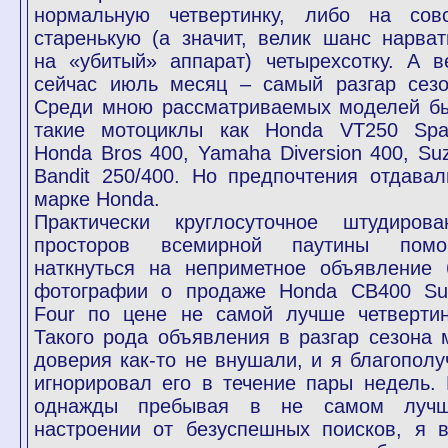
нормальную четвертинку, либо на сов
старенькую (а значит, велик шанс нарват
на «убитый» аппарат) четырехсотку. А в
сейчас июль месяц – самый разгар сезо
Среди мною рассматриваемых моделей б
такие мотоциклы как Honda VT250 Spa
Honda Bros 400, Yamaha Diversion 400, Suz
Bandit 250/400. Но предпочтения отдавал
марке Honda.
Практически круглосуточное штудирова
просторов всемирной паутины помо
наткнуться на неприметное объявление 
фотографии о продаже Honda CB400 Su
Four по цене не самой лучше четвертин
Такого рода объявления в разгар сезона 
доверия как-то не внушали, и я благополу
игнорировал его в течение пары недель. 
однажды пребывая в не самом луч
настроении от безуспешных поисков, я в