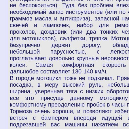
не беспокоиться). Туда без проблем влез
необходимый запас инструментов (или по 
граммов масла и антифриза), запасной на
свечей и лампочек, набор для ремо
проколов, дождевик (или два тонких че
для мотоциклов), салфетки, тряпка. Мотоц
безупречно держит дорогу, облад
небольшой парусностью, с легкос
проглатывает довольно крупные неровност
колеи. Самая комфортная скорост
дальнобое составляет 130-140 км/ч.
В городе мотоцикл тоже не подкачал. Пря
посадка, в меру высокий руль, неболь
ширина, уверенная тяга с низких оборото
все это присуще данному мотоцикл
комфортному преодолению пробок в часы-п
Тормоза очень хороши, и позволяют избег
встреч с бампером впереди идущей 
подрезавшей вас машины нажатием вс