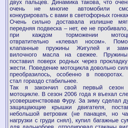
двух пальцев. Динамика такова, что очен
очень не многие автомобили смо
конкурировать с вами в светофорных гонках
Очень сильно доставала излишне мяг
передняя подвеска – нет, ее не пробивало,
при каждом торможении мотоци
отвратительно «клевал носом». Помо
клапанные пружины Жигулей и зам
вилочного масла на свежее. Пружин
поставил поверх родных через прокладку
жести. Поведение мотоцикла довольно сил
преобразилось, особенно в поворотах.
стал гораздо стабильнее.
Так я закончил свой первый сезон
мотоцикле. В сезон 2006 года я въехал сле
усовершенствовав Фуру. За зиму сделал ду
защищающие крышки двигателя, поста
небольшой ветровик (не панацея, но ча
нагрузки с груди снял), купил багажные су
для дальнобоев, отполировал стаканы вил