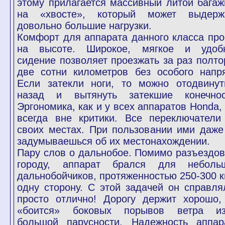
этому прилагается массивный литой багаж
на «хвосте», который может выдерж
довольно большие нагрузки.
Комфорт для аппарата данного класса про
на высоте. Широкое, мягкое и удоб
сидение позволяет проезжать за раз полто
две сотни километров без особого напря
Если затекли ноги, то можно отодвинут
назад и вытянуть затекшие конечнос
Эргономика, как и у всех аппаратов Honda, 
всегда вне критики. Все переключатели
своих местах. При пользовании ими даже
задумываешься об их местонахождении.
Пару слов о дальнобое. Помимо разъездов
городу, аппарат брался для неболь
дальнобойчиков, протяженностью 250-300 к
одну сторону. С этой задачей он справля
просто отлично! Дорогу держит хорошо,
«боится» боковых порывов ветра из
большой парусности. Надежность аппар