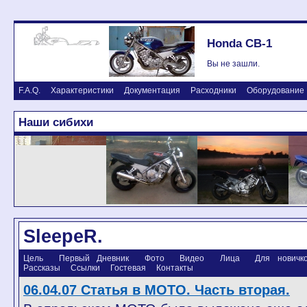
Honda CB-1
Вы не зашли.
F.A.Q.
Характеристики
Документация
Расходники
Оборудование
Наши сибихи
SleepeR.
Цель
Первый Дневник
Фото
Видео
Лица
Для новичков
Рассказы
Ссылки
Гостевая
Контакты
06.04.07 Статья в МОТО. Часть вторая.