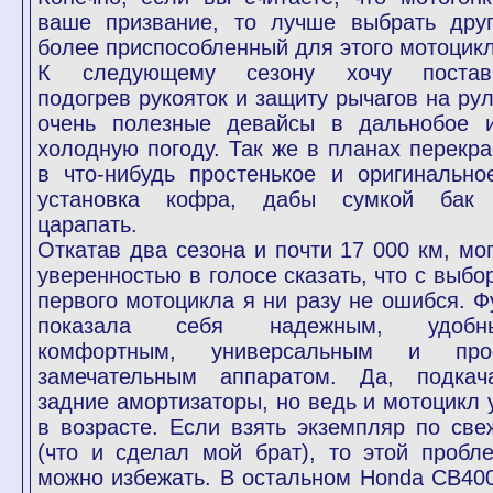
ваше призвание, то лучше выбрать друг
более приспособленный для этого мотоцикл
К следующему сезону хочу постав
подогрев рукояток и защиту рычагов на рул
очень полезные девайсы в дальнобое 
холодную погоду. Так же в планах перекра
в что-нибудь простенькое и оригинально
установка кофра, дабы сумкой бак
царапать.
Откатав два сезона и почти 17 000 км, мог
уверенностью в голосе сказать, что с выбо
первого мотоцикла я ни разу не ошибся. Ф
показала себя надежным, удобн
комфортным, универсальным и про
замечательным аппаратом. Да, подкач
задние амортизаторы, но ведь и мотоцикл 
в возрасте. Если взять экземпляр по све
(что и сделал мой брат), то этой пробл
можно избежать. В остальном Honda CB40