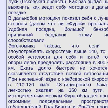
Луки (Псковская область). Как раз выпал ш
выяснить, как ведет себя мотоцикл в даль
поездке.
В дальнобое мотоцикл показал себя с луч
стороны (даром что ли «Фурой» прозвали
Удобная посадка, большой бензоб
приличный бардачок этому яв
способствовали.
Эргономика такова, что если 
злоупотреблять скоростями выше 140, то 
особой усталости для себя и пятой то
опоры легко преодолеть расстояние в 300-
км. Ехать долго быстрее не хочетс
сказывается отсутствие всякой ветрозащи
При неспешной езде с крейсерской скорос
в 110-120 км/ч, 18-тилитрового бак
легкостью хватает на 350 км пути.
мотоциклетным меркам Фура обладает про
огромным подседельным пространст
(обладаетелей ГолдВингов и ЭльТех прос