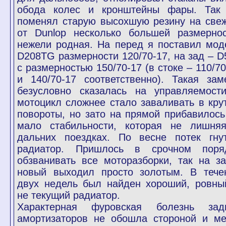
обода колес и кронштейны фары. Так
поменял старую высохшую резину на све
от Dunlop несколько большей размернос
нежели родная. На перед я поставил мод
D208TG размерности 120/70-17, на зад – D
с размерностью 150/70-17 (в стоке – 110/70
и 140/70-17 соответственно). Такая зам
безусловно сказалась на управляемост
мотоцикл сложнее стало заваливать в кру
повороты, но зато на прямой прибавилось
мало стабильности, которая не лишня
дальних поездках. По весне потек гну
радиатор. Пришлось в срочном поря
обзванивать все моторазборки, так на за
новый выходил просто золотым. В тече
двух недель был найден хороший, ровны
не текущий радиатор.
Характерная фуровская болезнь зад
амортизаторов не обошла стороной и ме