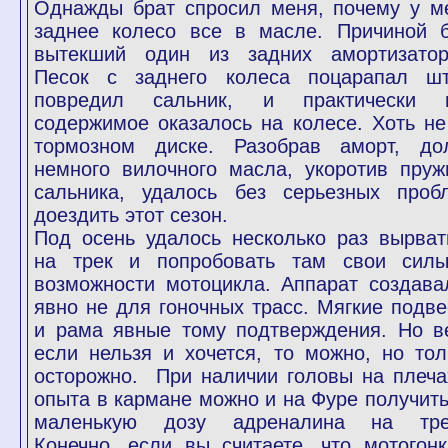
Однажды брат спросил меня, почему у м
заднее колесо все в масле. Причиной 
вытекший один из задних амортизатор
Песок с заднего колеса поцарапал шт
повредил сальник, и практически 
содержимое оказалось на колесе. Хоть не
тормозном диске. Разобрав аморт, до
немного вилочного масла, укоротив пруж
сальника, удалось без серьезных проб
доездить этот сезон.
Под осень удалось несколько раз вырват
на трек и попробовать там свои сил
возможности мотоцикла. Аппарат создава
явно не для гоночных трасс. Мягкие подве
и рама явные тому подтверждения. Но в
если нельзя и хочется, то можно, но тол
осторожно. При наличии головы на плеча
опыта в кармане можно и на Фуре получить
маленькую дозу адреналина на тре
Конечно, если вы считаете, что мотогонк