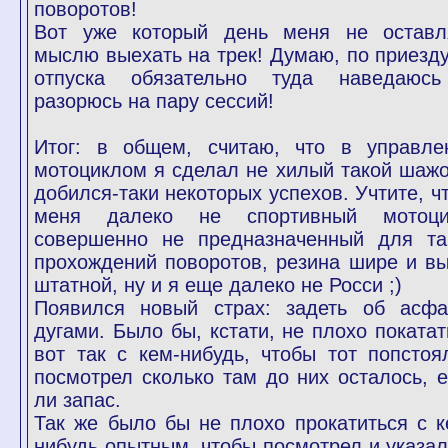
поворотов!
Вот уже который день меня не оставл
мыслю выехать на трек! Думаю, по приезду
отпуска обязательно туда наведаюс
разорюсь на пару сессий!
Итог: в общем, считаю, что в управле
мотоциклом я сделал не хилый такой шажо
добился-таки некоторых успехов. Учтите, чт
меня далеко не спортивный мотоци
совершенно не предназначенный для та
прохождений поворотов, резина шире и в
штатной, ну и я еще далеко не Росси ;)
Появился новый страх: задеть об асфа
дугами. Было бы, кстати, не плохо покатат
вот так с кем-нибудь, чтобы тот попстоя
посмотрел сколько там до них осталось, е
ли запас.
Так же было бы не плохо прокатиться с к
нибудь опытным, чтобы посмотрел и указал