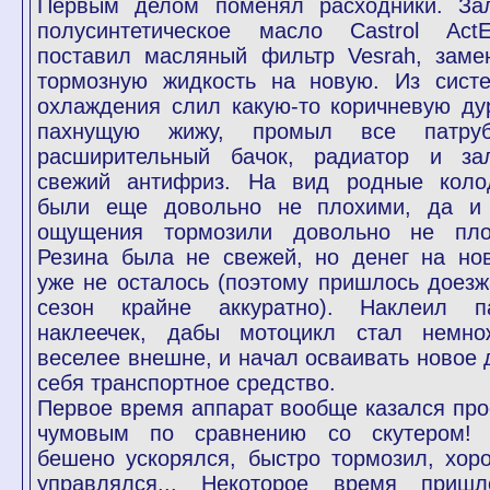
Первым делом поменял расходники. За
полусинтетическое масло Castrol ActE
поставил масляный фильтр Vesrah, заме
тормозную жидкость на новую. Из сист
охлаждения слил какую-то коричневую ду
пахнущую жижу, промыл все патруб
расширительный бачок, радиатор и за
свежий антифриз. На вид родные коло
были еще довольно не плохими, да и
ощущения тормозили довольно не пло
Резина была не свежей, но денег на но
уже не осталось (поэтому пришлось доезж
сезон крайне аккуратно). Наклеил п
наклеечек, дабы мотоцикл стал немно
веселее внешне, и начал осваивать новое 
себя транспортное средство.
Первое время аппарат вообще казался про
чумовым по сравнению со скутером!
бешено ускорялся, быстро тормозил, хор
управлялся... Некоторое время пришл