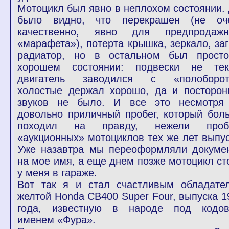
Мотоцикл был явно в неплохом состоянии. 
было видно, что перекрашен (не оч
качественно, явно для предпродажн
«марафета»), потерта крышка, зеркало, заг
радиатор, но в остальном был прост
хорошем состоянии: подвески не тек
двигатель заводился с «полоборот
холостые держал хорошо, да и посторон
звуков не было. И все это несмотря
довольно приличный пробег, который бол
походил на правду, нежели проб
«аукционных» мотоциклов тех же лет выпус
Уже назавтра мы переоформляли докуме
на мое имя, а еще днем позже мотоцикл ст
у меня в гараже.
Вот так я и стал счастливым обладате
желтой Honda CB400 Super Four, выпуска 1
года, известную в народе под кодо
именем «Фура».